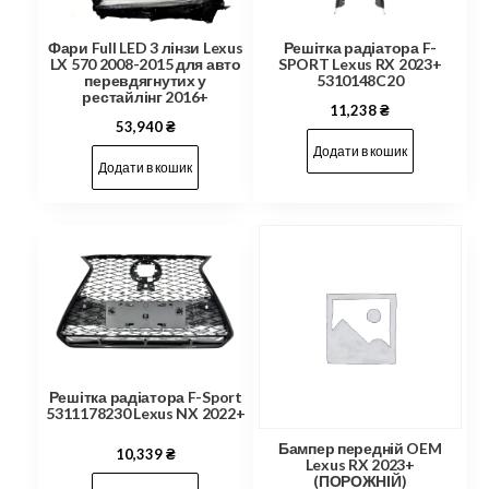
Фари Full LED 3 лінзи Lexus
Решітка радіатора F-
LX 570 2008-2015 для авто
SPORT Lexus RX 2023+
перевдягнутих у
5310148C20
рестайлінг 2016+
11,238
₴
53,940
₴
Додати в кошик
Додати в кошик
Решітка радіатора F-Sport
5311178230 Lexus NX 2022+
Бампер передній OEM
10,339
₴
Lexus RX 2023+
(ПОРОЖНІЙ)