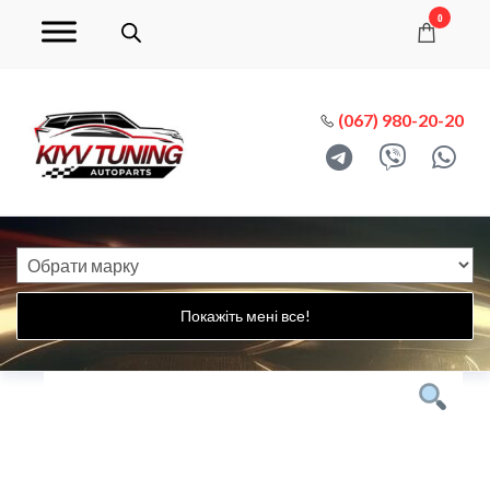
0
(067) 980-20-20
Покажіть мені все!