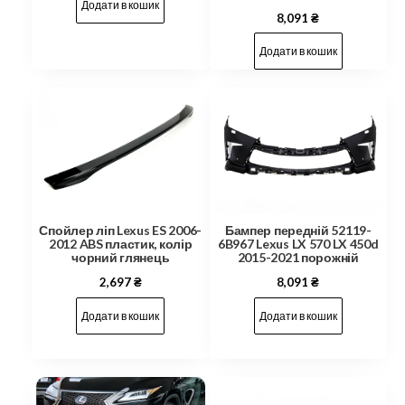
Додати в кошик
8,091
₴
Додати в кошик
Бампер передній 52119-
Спойлер ліп Lexus ES 2006-
6B967 Lexus LX 570 LX 450d
2012 ABS пластик, колір
2015-2021 порожній
чорний глянець
8,091
₴
2,697
₴
Додати в кошик
Додати в кошик