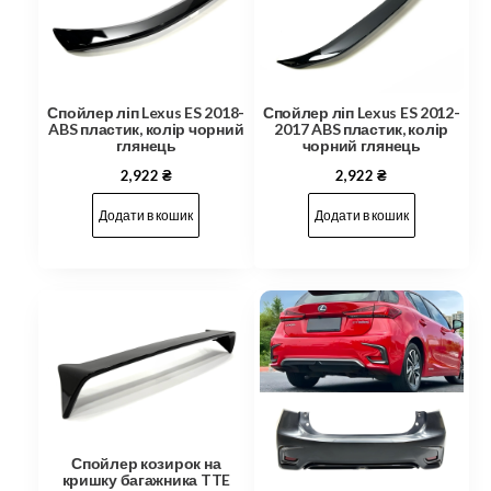
Спойлер ліп Lexus ES 2018-
Спойлер ліп Lexus ES 2012-
ABS пластик, колір чорний
2017 ABS пластик, колір
глянець
чорний глянець
2,922
₴
2,922
₴
Додати в кошик
Додати в кошик
Спойлер козирок на
кришку багажника TTE