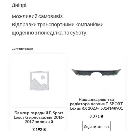
Дніпрі.
Можливий самовивіз.
Відправки транспортними компаніями
щоденно з понеділка по суботу.
Супутні товари
Накладка решітки
радіатора верхня F-SPORT
Lexus RX 2023+ 5314148901
Бампер передній F-Sport
3,371
₴
Lexus GS рестайлінг 2016-
2017 порожній
Додати в кошик
7,192
₴