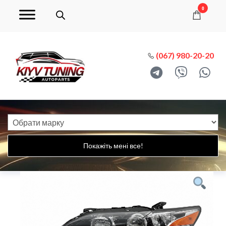
0
(067) 980-20-20
Покажіть мені все!