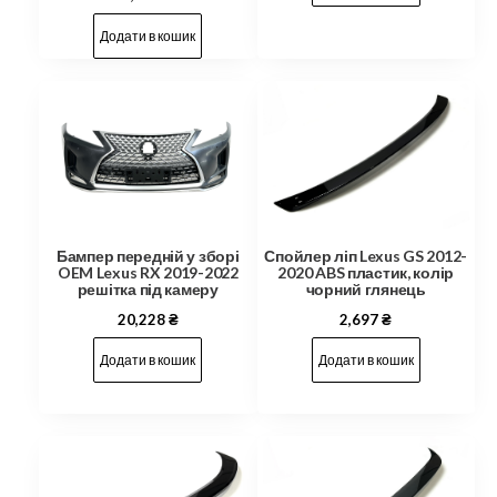
Додати в кошик
Бампер передній у зборі
Спойлер ліп Lexus GS 2012-
OEM Lexus RX 2019-2022
2020 ABS пластик, колір
решітка під камеру
чорний глянець
20,228
₴
2,697
₴
Додати в кошик
Додати в кошик