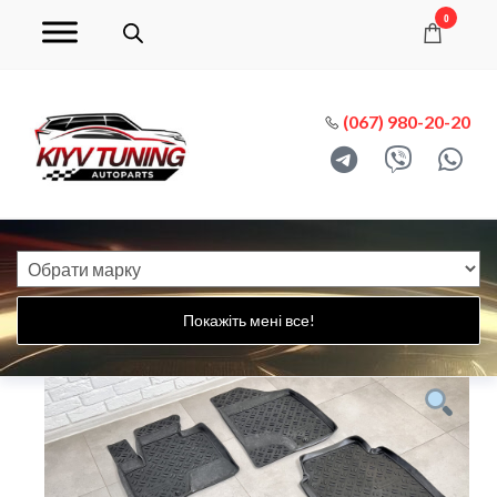
0
(067) 980-20-20
Покажіть мені все!