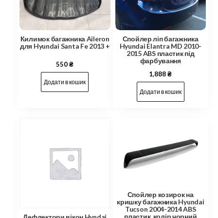
Килимок багажника Aileron
Спойлер ліп багажника
для Hyundai Santa Fe 2013 +
Hyundai Elantra MD 2010-
2015 ABS пластик під
фарбування
550
₴
1,888
₴
Додати в кошик
Додати в кошик
Спойлер козирок на
кришку багажника Hyundai
Tucson 2004-2014 ABS
пластик, колір чорний
Дефлектори вікон Hyndai