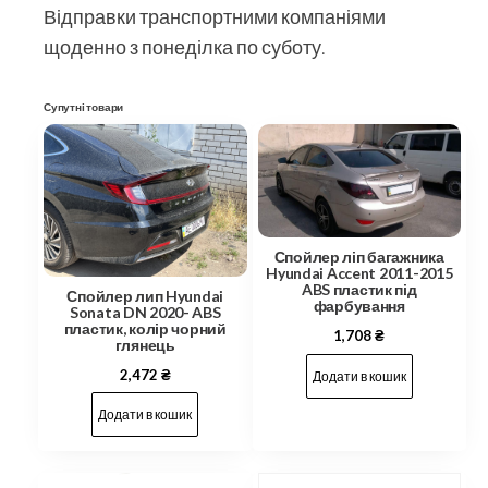
Відправки транспортними компаніями
щоденно з понеділка по суботу.
Супутні товари
Спойлер ліп багажника
Hyundai Accent 2011-2015
ABS пластик під
Спойлер лип Hyundai
фарбування
Sonata DN 2020- ABS
пластик, колір чорний
1,708
₴
глянець
2,472
₴
Додати в кошик
Додати в кошик