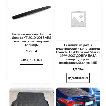
Козирок на скло Hyundai
Sonata YF 2010-2015 ABS
пластик, колір чорний
глянець
Рейлінги на дах із
пластиковими кріпленнями
1,798
₴
Hyundai H 200/ Grand Starex
1999-2007 ДОВГА БАЗА
колір під хром.
Додати в кошик
(полірований алюміній)
1,978
₴
Додати в кошик