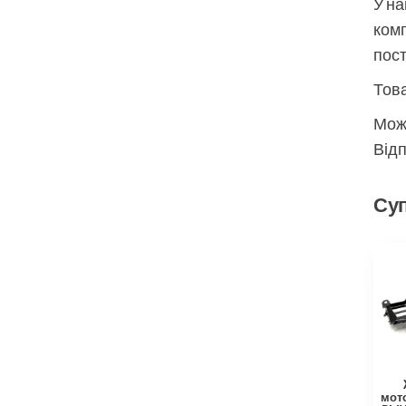
У на
комп
пос
Това
Мож
Відп
Суп
мот