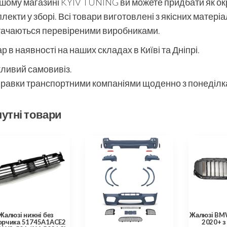
шому магазині KYIV TUNING ви можете придбати як окре
лекти у зборі. Всі товари виготовлені з якісних матері
тачаються перевіреними виробниками.
р в наявності на наших складах в Київі та Дніпрі.
ливий самовивіз.
равки транспортними компаніями щоденно з понеділка
утні товари
Жалюзі нижні без
Жалюзі BMW
орчика 51745A1ACE2
2020+ з