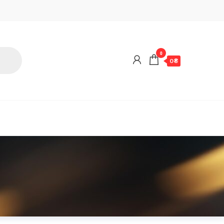
0
0 ₴