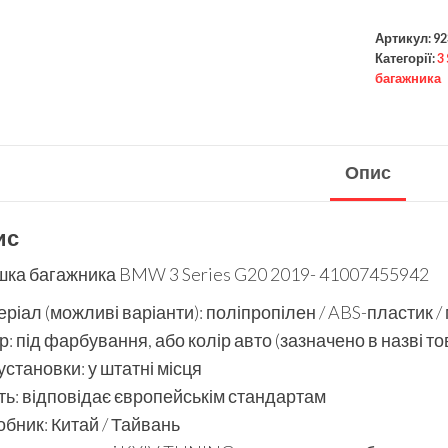
Артикул:
92
Категорії:
3
багажника
Опис
ис
шка багажника BMW 3 Series G20 2019- 41007455942
ріал (можливі варіанти): поліпропілен / ABS-пластик /
р: під фарбування, або колір авто (зазначено в назві то
установки: у штатні місця
ть: відповідає європейськім стандартам
бник: Китай / Тайвань