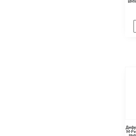
BMW 
Дифу
M-Pe
BMW