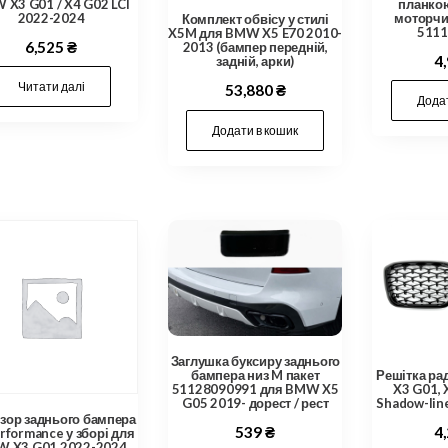
X3 G01 / X4 G02 LCI
планкою
2022-2024
моторчи
Комплект обвісу у стилі
5111
X5M для BMW X5 E70 2010-
6,525
₴
2013 (бампер передній,
4
задній, арки)
Читати далі
53,880
₴
Додат
Додати в кошик
Заглушка буксиру заднього
бампера низ M пакет
Решітка ра
51128090991 для BMW X5
X3 G01, 
G05 2019- дорест / рест
Shadow-li
зор заднього бампера
539
₴
4
rformance у зборі для
 X3 G01 2022-2024