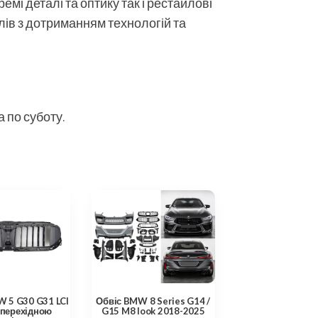
мі деталі та оптику так і рестайлові
алів з дотриманням технологій та
 по суботу.
 5 G30 G31 LCI
Обвіс BMW 8 Series G14 /
 перехідною
G15 M8 look 2018-2025