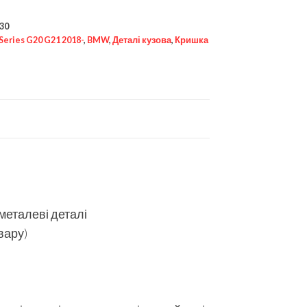
30
 Series G20 G21 2018-
,
BMW
,
Деталі кузова
,
Кришка
 металеві деталі
вару)