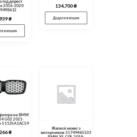
 під дорест
к 2016-2020
134,700
₴
9498612
Додати в кошик
,939
₴
и в кошик
діатора на BMW
X4 G02 2021-
ne 51135A1AC59
Жалюзі нижні з
,266
₴
моторчиком 51749465533
BMW X5 G05 2019-