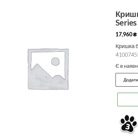
Кришк
Serie
17,960
₴
Кришка б
4100745
Є в наявн
Додати