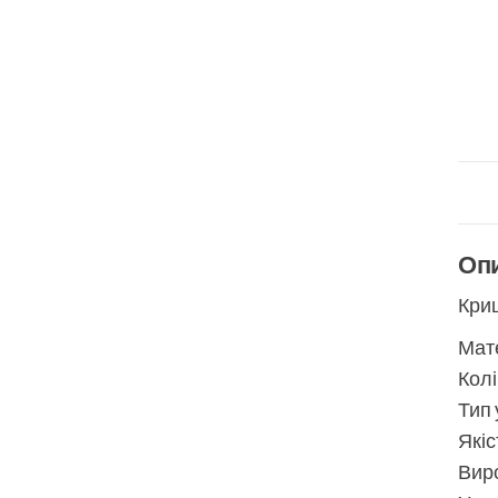
Оп
Кри
Мате
Колі
Тип 
Якіс
Виро