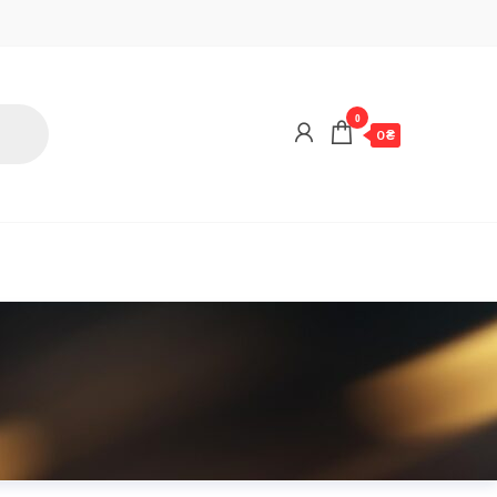
0
0 ₴