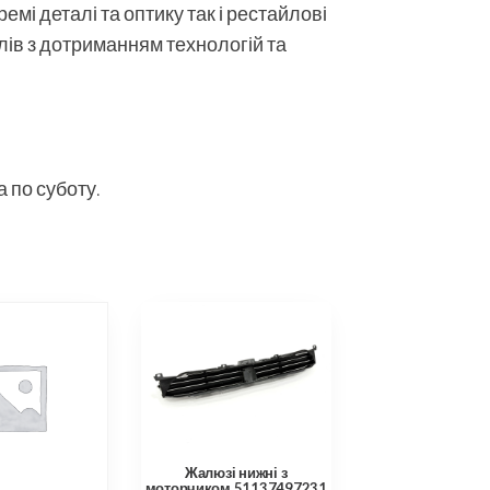
мі деталі та оптику так і рестайлові
алів з дотриманням технологій та
 по суботу.
Жалюзі нижні з
моторчиком 51137497231