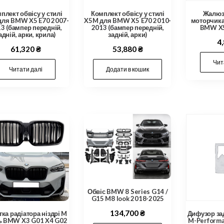
плект обвісу у стилі
Комплект обвісу у стилі
Жалюзі
для BMW X5 E70 2007-
X5M для BMW X5 E70 2010-
моторчик
3 (бампер передній,
2013 (бампер передній,
BMW X5
адній, арки, крила)
задній, арки)
4
61,320
₴
53,880
₴
Чит
Читати далі
Додати в кошик
Обвіс BMW 8 Series G14 /
G15 M8 look 2018-2025
134,700
₴
ка радіатора ніздрі M
Дифузор за
ь BMW X3 G01 X4 G02
M-Performa