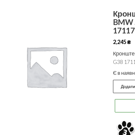
Кронш
BMW 5
17117
2,245
₴
Кронште
G38 1711
Є в наявн
Додати