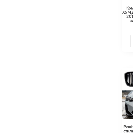
Ком
X5M 
201
з
Решіт
стил