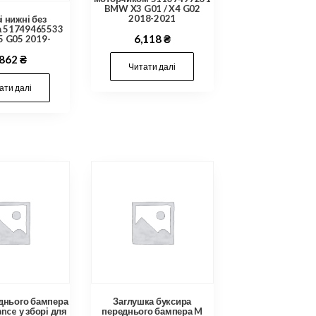
BMW X3 G01 / X4 G02
2018-2021
 нижні без
а 51749465533
6,118
₴
 G05 2019-
,862
₴
Читати далі
ати далі
днього бампера
Заглушка буксира
nce у зборі для
переднього бампера M