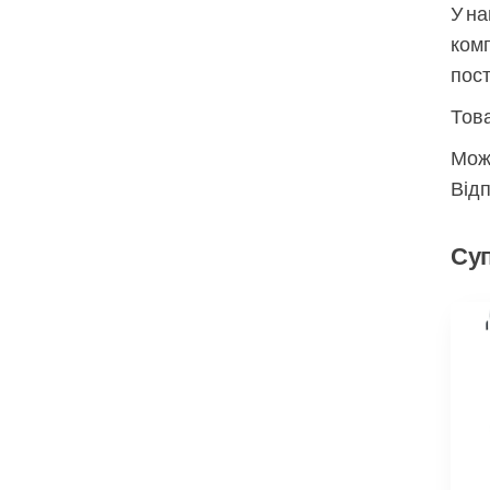
У на
комп
пос
Това
Мож
Відп
Суп