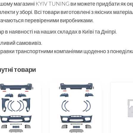
шому магазині KYIV TUNING ви можете придбати як окре
лекти у зборі. Всі товари виготовлені з якісних матері
тачаються перевіреними виробниками.
р в наявності на наших складах в Київі та Дніпрі.
ливий самовивіз.
равки транспортними компаніями щоденно з понеділка
утні товари