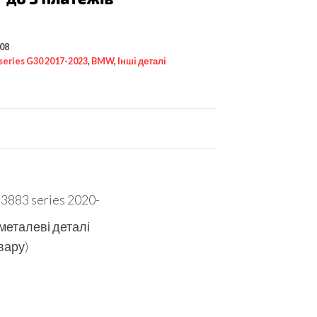
08
 series G30 2017-2023
,
BMW
,
Інші деталі
883 series 2020-
 металеві деталі
вару)