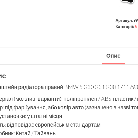
Артикул:
99
Категорії:
5
Опис
ис
нштейн радіатора правий BMW 5 G30 G31 G38 17117933
ріал (можливі варіанти): поліпропілен / ABS-пластик /
р: під фарбування, або колір авто (зазначено в назві то
установки: у штатні місця
ть: відповідає європейськім стандартам
бник: Китай / Тайвань