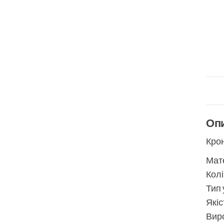
Оп
Кро
Мате
Колі
Тип 
Якіс
Виро