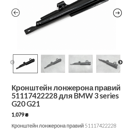
Кронштейн лонжерона правий
51117422228 для BMW 3 series
G20 G21
1,079
₴
Кронштейн лонжерона правий 51117422228