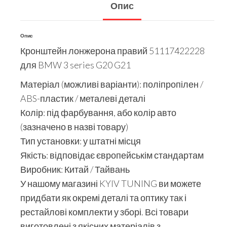
Опис
Опис
Кронштейн лонжерона правий 51117422228
для BMW 3 series G20 G21
Матеріал (можливі варіанти): поліпропілен /
ABS-пластик / металеві деталі
Колір: під фарбування, або колір авто
(зазначено в назві товару)
Тип установки: у штатні місця
Якість: відповідає європейськім стандартам
Виробник: Китай / Тайвань
У нашому магазині KYIV TUNING ви можете
придбати як окремі деталі та оптику так і
рестайлові комплекти у зборі. Всі товари
виготовлені з якісних матеріалів з