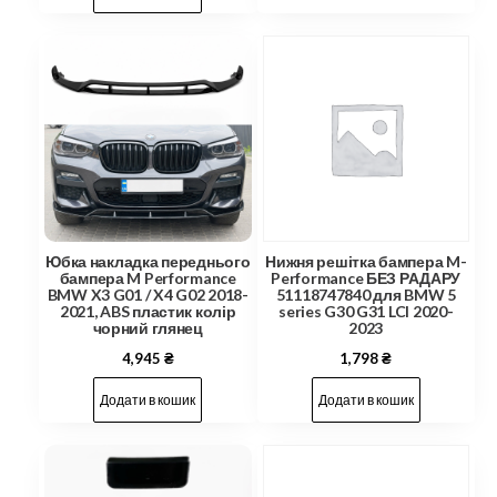
Юбка накладка переднього
Нижня решітка бампера M-
бампера M Performance
Performance БЕЗ РАДАРУ
BMW X3 G01 / X4 G02 2018-
51118747840 для BMW 5
2021, ABS пластик колір
series G30 G31 LCI 2020-
чорний глянец
2023
4,945
₴
1,798
₴
Додати в кошик
Додати в кошик