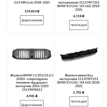
G15 M8 look 2018-2025
моторчиком 51137497231
BMW X3 G01 / X4 G02 2018-
2021
134,850
₴
6,118
₴
Додати в кошик
Читати далі
Жалюзі BMW 5 G30 G31 LCI
Жалюзі нижні без
2020+ з перехідною
моторчика 51137497231
планкою під дорест
BMW X3 G01 / X4 G02 2018-
моторчик 2016-2020
2021
51119498612
5,792
₴
4,945
₴
Читати далі
Додати в кошик