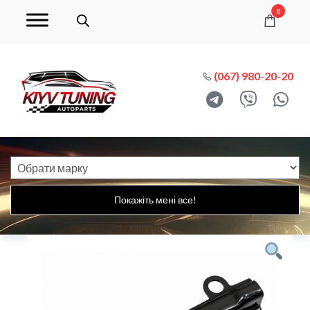
0
(067) 980-20-20
Покажіть мені все!