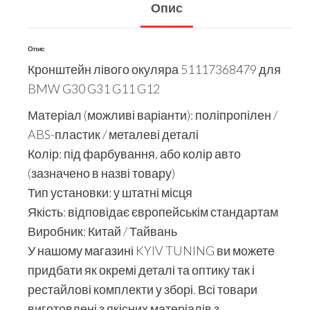
Опис
Опис
Кронштейн лівого окуляра 51117368479 для
BMW G30 G31 G11 G12
Матеріал (можливі варіанти): поліпропілен /
ABS-пластик / металеві деталі
Колір: під фарбування, або колір авто
(зазначено в назві товару)
Тип установки: у штатні місця
Якість: відповідає європейськім стандартам
Виробник: Китай / Тайвань
У нашому магазині KYIV TUNING ви можете
придбати як окремі деталі та оптику так і
рестайлові комплекти у зборі. Всі товари
виготовлені з якісних матеріалів з