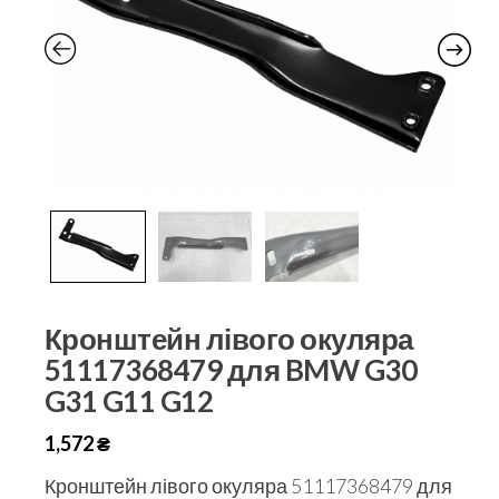
Кронштейн лівого окуляра
51117368479 для BMW G30
G31 G11 G12
1,572
₴
Кронштейн лівого окуляра 51117368479 для