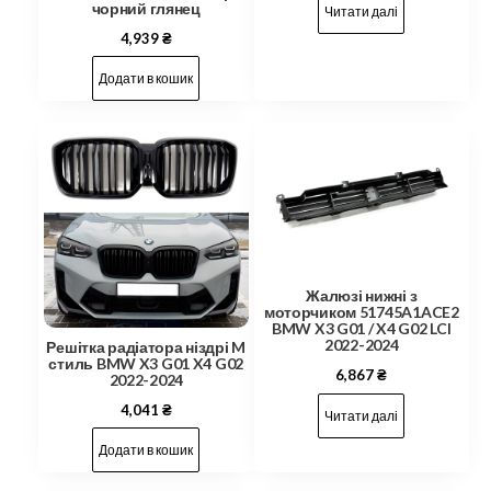
чорний глянец
Читати далі
4,939
₴
Додати в кошик
Жалюзі нижні з
моторчиком 51745A1ACE2
BMW X3 G01 / X4 G02 LCI
2022-2024
Решітка радіатора ніздрі M
стиль BMW X3 G01 X4 G02
6,867
₴
2022-2024
4,041
₴
Читати далі
Додати в кошик