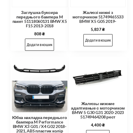
Заглушка буксира
Жалюзі нижні з
переднього бампера M
моторчиком 51749465533
пакет 51118060131 BMW X5
BMW X5 G05 2019-
F15 2013-2018
5,837
₴
808
₴
Додати в кошик
Додати в кошик
Жалюзы нижние
адаптивные с моторчиком
BMW 5 G30 G31 2020-2023
51749464208 рест
Юбка накладка переднього
бампера M Performance
4,400
₴
BMW X3 G01 / X4 G02 2018-
2021, ABS пластик колір