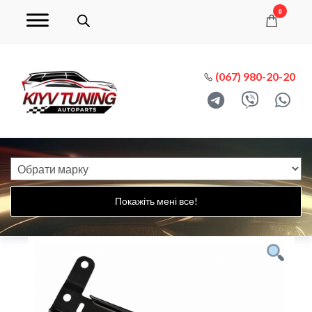
0
(067) 980-20-20
Покажіть мені все!