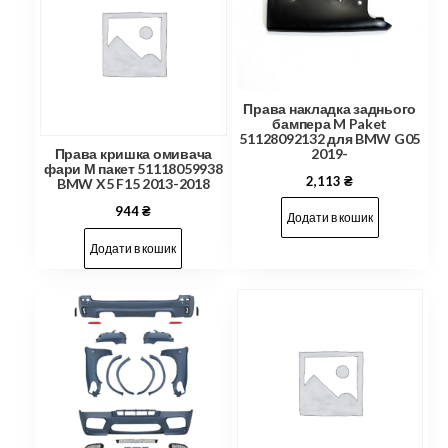
Права накладка заднього
бампера M Paket
51128092132 для BMW G05
2019-
Права кришка омивача
фари М пакет 51118059938
2,113
₴
BMW X5 F15 2013-2018
944
₴
Додати в кошик
Додати в кошик