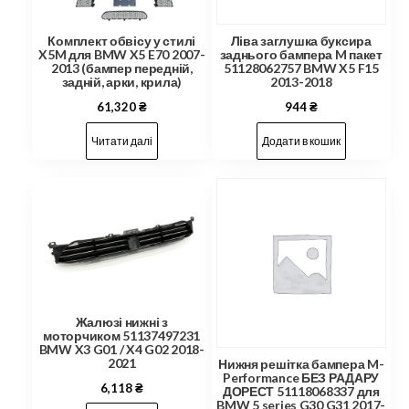
Комплект обвісу у стилі
Ліва заглушка буксира
X5M для BMW X5 E70 2007-
заднього бампера M пакет
2013 (бампер передній,
51128062757 BMW X5 F15
задній, арки, крила)
2013-2018
61,320
₴
944
₴
Читати далі
Додати в кошик
Жалюзі нижні з
моторчиком 51137497231
BMW X3 G01 / X4 G02 2018-
2021
Нижня решітка бампера M-
Performance БЕЗ РАДАРУ
6,118
₴
ДОРЕСТ 51118068337 для
BMW 5 series G30 G31 2017-