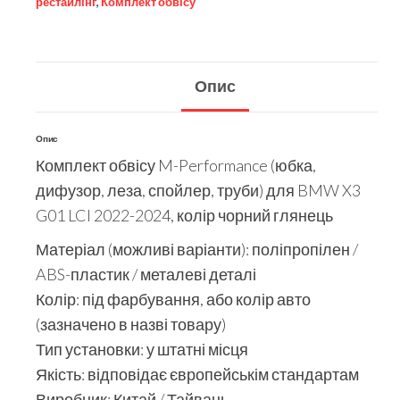
рестайлінг
,
Комплект обвісу
Опис
Опис
Комплект обвісу M-Performance (юбка,
дифузор, леза, спойлер, труби) для BMW X3
G01 LCI 2022-2024, колір чорний глянець
Матеріал (можливі варіанти): поліпропілен /
ABS-пластик / металеві деталі
Колір: під фарбування, або колір авто
(зазначено в назві товару)
Тип установки: у штатні місця
Якість: відповідає європейськім стандартам
Виробник: Китай / Тайвань