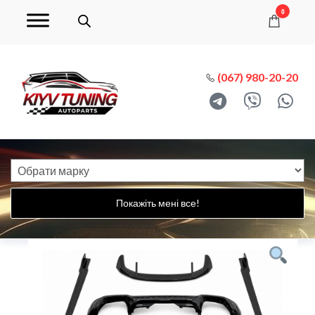
0
(067) 980-20-20
Покажіть мені все!