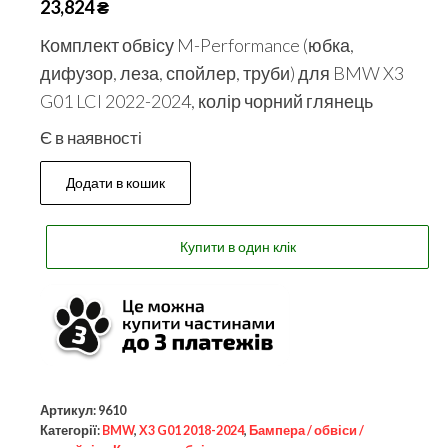
23,824
₴
Комплект обвісу M-Performance (юбка,
дифузор, леза, спойлер, труби) для BMW X3
G01 LCI 2022-2024, колір чорний глянець
Є в наявності
Додати в кошик
Купити в один клік
Артикул:
9610
Категорії:
BMW
,
X3 G01 2018-2024
,
Бампера / обвіси /