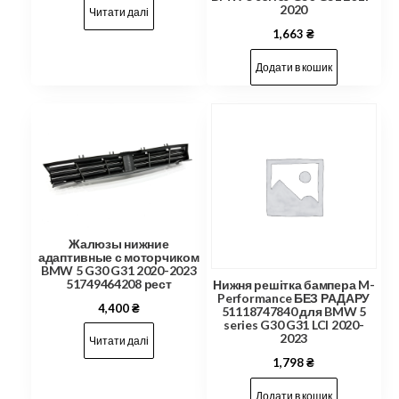
2020
Читати далі
1,663
₴
Додати в кошик
Жалюзы нижние
адаптивные с моторчиком
BMW 5 G30 G31 2020-2023
51749464208 рест
Нижня решітка бампера M-
Performance БЕЗ РАДАРУ
4,400
₴
51118747840 для BMW 5
series G30 G31 LCI 2020-
2023
Читати далі
1,798
₴
Додати в кошик