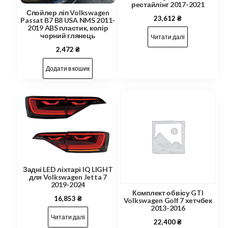
рестайлінг 2017-2021
Спойлер ліп Volkswagen
23,612
₴
Passat B7 B8 USA NMS 2011-
2019 ABS пластик, колір
чорний глянець
Читати далі
2,472
₴
Додати в кошик
Задні LED ліхтарі IQ LIGHT
для Volkswagen Jetta 7
2019-2024
Комплект обвісу GTI
16,853
₴
Volkswagen Golf 7 хетчбек
2013-2016
Читати далі
22,400
₴