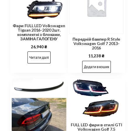
Фари FULL LED Volkswagen
Tiguan 2016-2020 2шт.
комплектні з блоками,
ЗАМІНА ГАЛОГЕНУ
Передній бампер R Style
Volkswagen Golf 7 2013-
26,940
₴
2016
11,238
₴
Читати далі
Додати в кошик
FULL LED фари в стилі GTI
Volkswagen Golf 7.5