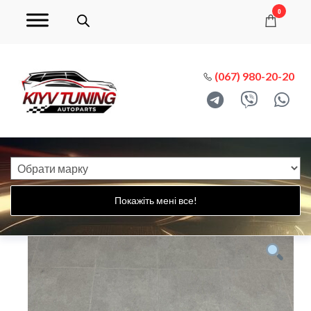
0
(067) 980-20-20
Покажіть мені все!