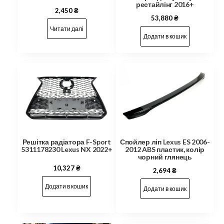
рестайлінг 2016+
2,450
₴
53,880
₴
Читати далі
Додати в кошик
Решітка радіатора F-Sport
Спойлер ліп Lexus ES 2006-
5311178230 Lexus NX 2022+
2012 ABS пластик, колір
чорний глянець
10,327
₴
2,694
₴
Додати в кошик
Додати в кошик