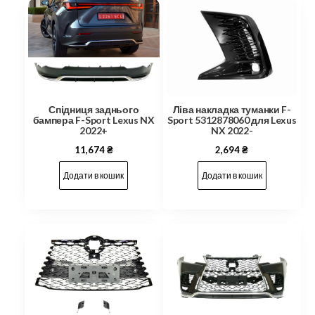
Ліва накладка туманки F-
Спідниця заднього
Sport 5312878060 для Lexus
бампера F-Sport Lexus NX
NX 2022-
2022+
2,694
₴
11,674
₴
Додати в кошик
Додати в кошик