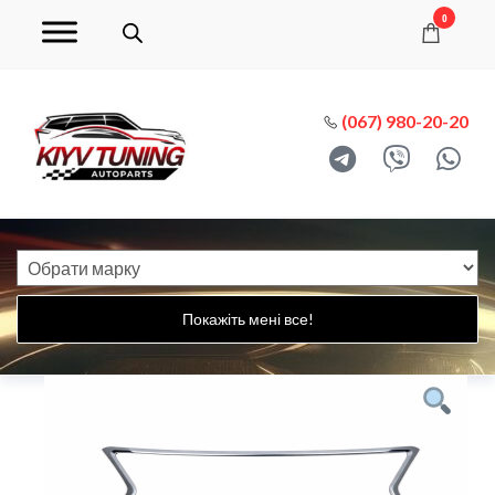
0
(067) 980-20-20
Покажіть мені все!