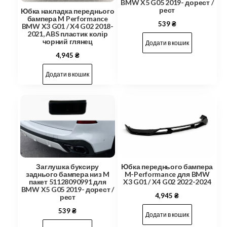
BMW X5 G05 2019- дорест /
рест
Юбка накладка переднього
бампера M Performance
539
₴
BMW X3 G01 / X4 G02 2018-
2021, ABS пластик колір
чорний глянец
Додати в кошик
4,945
₴
Додати в кошик
Заглушка буксиру
Юбка переднього бампера
заднього бампера низ M
M-Performance для BMW
пакет 51128090991 для
X3 G01 / X4 G02 2022-2024
BMW X5 G05 2019- дорест /
4,945
₴
рест
539
₴
Додати в кошик