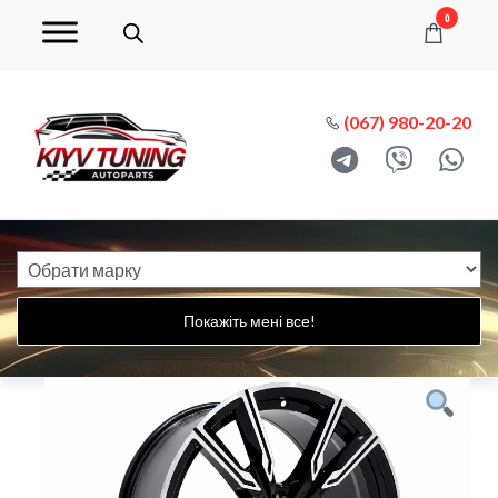
0
(067) 980-20-20
Покажіть мені все!