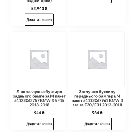
задній, арки)
53,940
₴
Додати в кошик
Ліва заглушка буксира
Заглушка буксиру
заднього бампера M пакет
переднього бампера M
51128062757 BMW X5 F15
пакет 51118067961 BMW 3
2013-2018
series F30 / F31 2012-2018
944
₴
584
₴
Додати в кошик
Додати в кошик