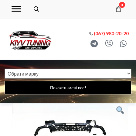
0
(067) 980-20-20
Покажіть мені все!