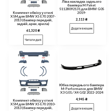
Ліва накладка заднього
бампера M Paket
51128092131 для BMW G05
2019-
Комплект обвісу у стилі
X5M для BMW X5 E70 2007-
2,113
₴
2013 (бампер передній,
задній, арки, крила)
Додати в кошик
61,320
₴
Читати далі
Юбка переднього бампера
M-Performance для BMW
X3 G01 / X4 G02 2022-2024
4,945
₴
Комплект обвісу у стилі
X5M для BMW X5 E70 2010-
2013 (бампер передній,
Додати в кошик