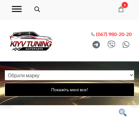
0
(067) 980-20-20
Покажіть мені все!