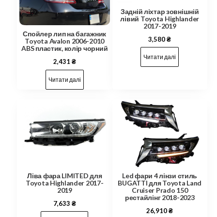
Задній ліхтар зовнішній
лівий Toyota Highlander
2017-2019
Спойлер лип на багажник
3,580
₴
Toyota Avalon 2006-2010
ABS пластик, колір чорний
Читати далі
2,431
₴
Читати далі
Led фари 4 лінзи стиль
Ліва фара LIMITED для
BUGATTI для Toyota Land
Toyota Highlander 2017-
Cruiser Prado 150
2019
рестайлінг 2018-2023
7,633
₴
26,910
₴