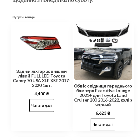
Супутні товари
Задній ліхтар зовнішній
лівий FULL LED Toyota
Camry 70 USA XLE XSE 2017-
2020 1шт.
Обвіс спідниця переднього
бампера Executive Lounge
4,400
₴
2021+ для Toyota Land
Cruiser 200 2016-2022, колір
чорний
Читати далі
6,623
₴
Читати далі