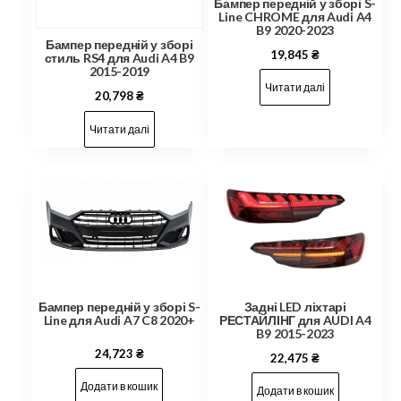
Бампер передній у зборі S-
Line CHROME для Audi A4
B9 2020-2023
Бампер передній у зборі
19,845
₴
стиль RS4 для Audi A4 B9
2015-2019
Читати далі
20,798
₴
Читати далі
Задні LED ліхтарі
Бампер передній у зборі S-
РЕСТАЙЛІНГ для AUDI A4
Line для Audi A7 C8 2020+
B9 2015-2023
24,723
₴
22,475
₴
Додати в кошик
Додати в кошик