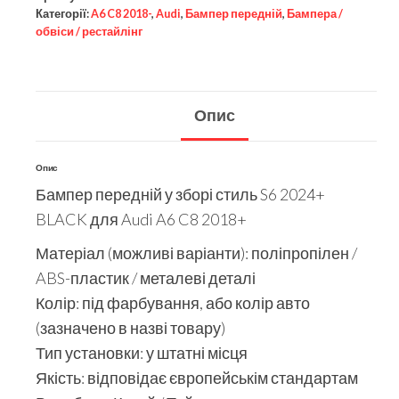
Категорії:
A6 C8 2018-
,
Audi
,
Бампер передній
,
Бампера /
обвіси / рестайлінг
Опис
Опис
Бампер передній у зборі стиль S6 2024+
BLACK для Audi A6 C8 2018+
Матеріал (можливі варіанти): поліпропілен /
ABS-пластик / металеві деталі
Колір: під фарбування, або колір авто
(зазначено в назві товару)
Тип установки: у штатні місця
Якість: відповідає європейськім стандартам