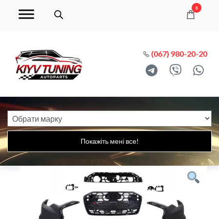
0
(067) 980-20-20
Покажіть мені все!