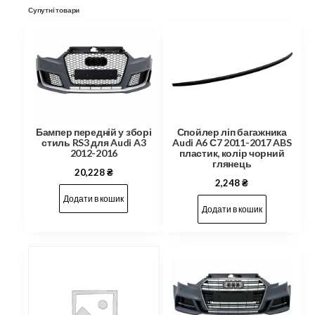
Супутні товари
Бампер передній у зборі
Спойлер ліп багажника
стиль RS3 для Audi A3
Audi A6 С7 2011-2017 ABS
2012-2016
пластик, колір чорний
глянець
20,228
₴
2,248
₴
Додати в кошик
Додати в кошик