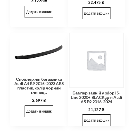
20,228
₴
22,475
₴
Додати в кошик
Додати в кошик
Спойлер ліп багажника
Audi A4 B9 2015-2023 ABS
пластик, колір чорний
глянець
Бампер задній у зборі S-
Line 2020+ BLACK для Audi
2,697
₴
A5 B9 2016-2024
21,127
₴
Додати в кошик
Додати в кошик