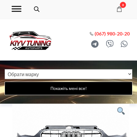
0
(067) 980-20-20
Покажіть мені все!