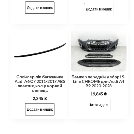
Додати в кошик
Додати в кошик
Спойлер ліп багажника
Бампер передній у зборі S-
Audi A6 С7 2011-2017 ABS
Line CHROME для Audi A4
пластик, колір чорний
B9 2020-2023
глянець
19,845
₴
2,245
₴
Читати далі
Додати в кошик