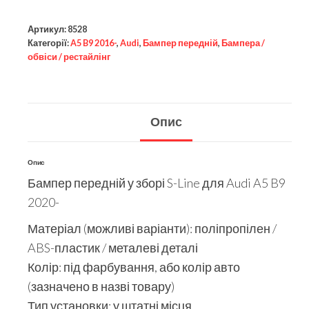
Артикул:
8528
Категорії:
A5 B9 2016-
,
Audi
,
Бампер передній
,
Бампера /
обвіси / рестайлінг
Опис
Опис
Бампер передній у зборі S-Line для Audi A5 B9
2020-
Матеріал (можливі варіанти): поліпропілен /
ABS-пластик / металеві деталі
Колір: під фарбування, або колір авто
(зазначено в назві товару)
Тип установки: у штатні місця