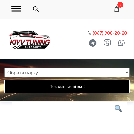
0
(067) 980-20-20
Покажіть мені все!