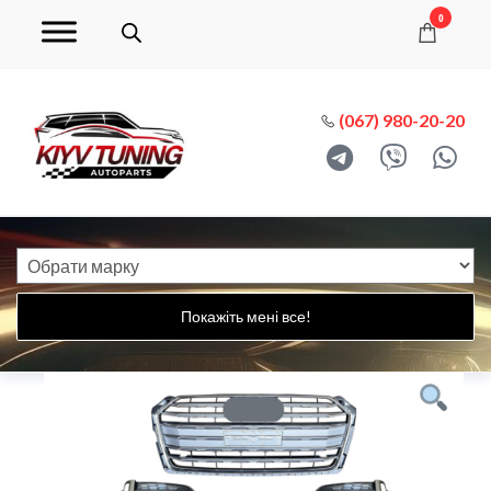
0
(067) 980-20-20
Покажіть мені все!