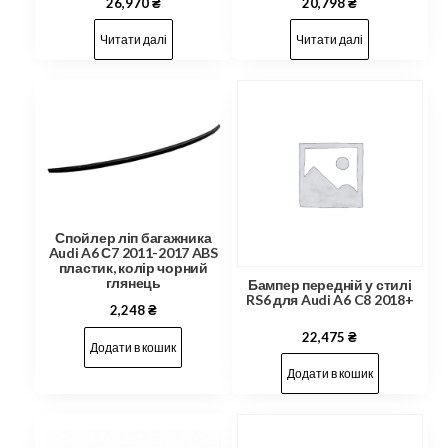
26,970
₴
20,798
₴
Читати далі
Читати далі
Спойлер ліп багажника
Audi A6 С7 2011-2017 ABS
пластик, колір чорний
глянець
Бампер передній у стилі
RS6 для Audi A6 C8 2018+
2,248
₴
22,475
₴
Додати в кошик
Додати в кошик