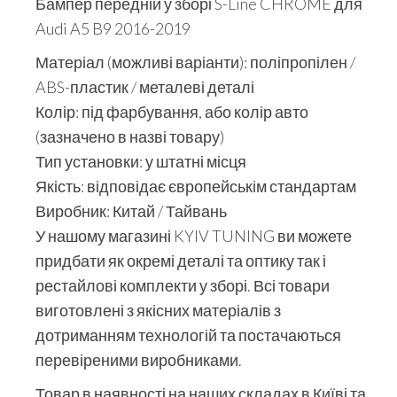
Бампер передній у зборі S-Line CHROME для
Audi A5 B9 2016-2019
Матеріал (можливі варіанти): поліпропілен /
ABS-пластик / металеві деталі
Колір: під фарбування, або колір авто
(зазначено в назві товару)
Тип установки: у штатні місця
Якість: відповідає європейськім стандартам
Виробник: Китай / Тайвань
У нашому магазині KYIV TUNING ви можете
придбати як окремі деталі та оптику так і
рестайлові комплекти у зборі. Всі товари
виготовлені з якісних матеріалів з
дотриманням технологій та постачаються
перевіреними виробниками.
Товар в наявності на наших складах в Київі та