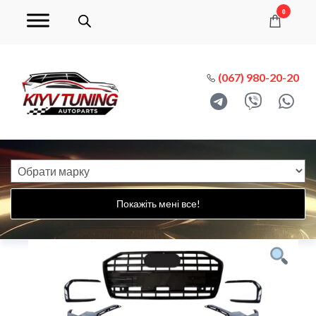
0
(067) 980-20-20
Покажіть мені все!