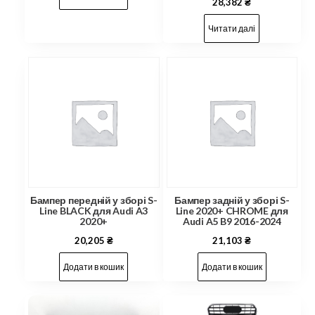
28,382
₴
Читати далі
Бампер передній у зборі S-
Бампер задній у зборі S-
Line BLACK для Audi A3
Line 2020+ CHROME для
2020+
Audi A5 B9 2016-2024
20,205
₴
21,103
₴
Додати в кошик
Додати в кошик