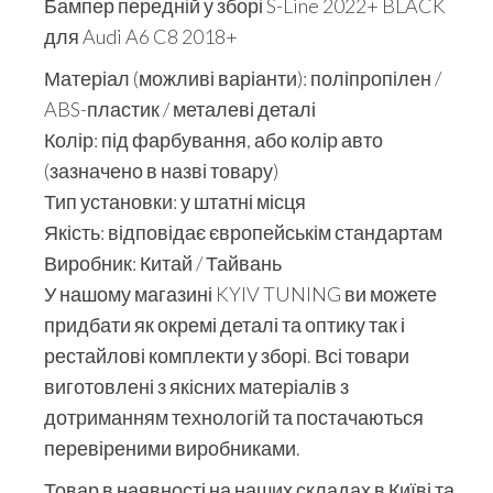
Бампер передній у зборі S-Line 2022+ BLACK
для Audi A6 C8 2018+
Матеріал (можливі варіанти): поліпропілен /
ABS-пластик / металеві деталі
Колір: під фарбування, або колір авто
(зазначено в назві товару)
Тип установки: у штатні місця
Якість: відповідає європейськім стандартам
Виробник: Китай / Тайвань
У нашому магазині KYIV TUNING ви можете
придбати як окремі деталі та оптику так і
рестайлові комплекти у зборі. Всі товари
виготовлені з якісних матеріалів з
дотриманням технологій та постачаються
перевіреними виробниками.
Товар в наявності на наших складах в Київі та