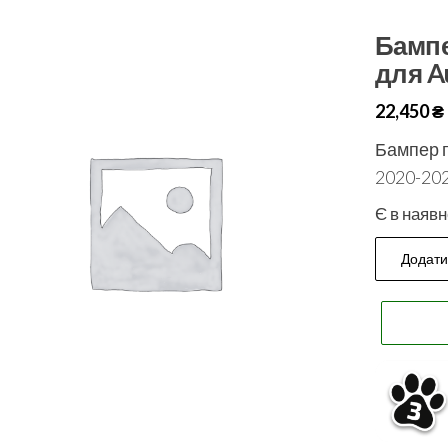
Бампе
для A
22,450
₴
Бампер п
2020-20
Є в наявн
Додати