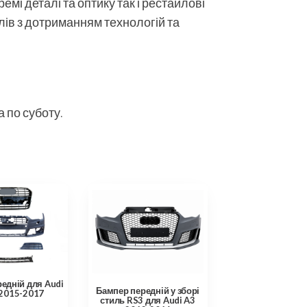
мі деталі та оптику так і рестайлові
алів з дотриманням технологій та
 по суботу.
едній для Audi
Бампер передній у зборі
 2015-2017
стиль RS3 для Audi A3