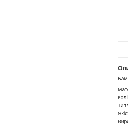
Оп
Бамп
Мате
Колі
Тип 
Якіс
Виро