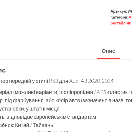
Артикул:
94
Категорії:
A
рестайлінг
Опис
ис
ер передній у стилі RS3 для Audi A3 2020-2024
ріал (можливі варіанти): поліпропілен / ABS-пластик /
р: під фарбування, або колір авто (зазначено в назві то
установки: у штатні місця
ть: відповідає європейськім стандартам
бник: Китай / Тайвань