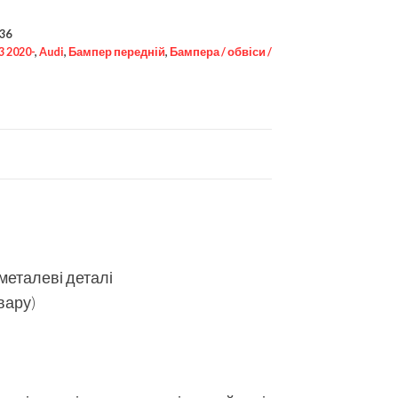
36
3 2020-
,
Audi
,
Бампер передній
,
Бампера / обвіси /
 металеві деталі
вару)