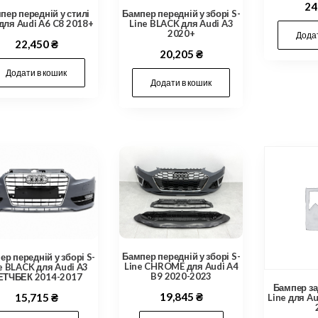
24
пер передній у стилі
Бампер передній у зборі S-
для Audi A6 C8 2018+
Line BLACK для Audi A3
2020+
Додат
22,450
₴
20,205
₴
Додати в кошик
Додати в кошик
Бампер передній у зборі S-
р передній у зборі S-
Line CHROME для Audi A4
e BLACK для Audi A3
B9 2020-2023
ЕТЧБЕК 2014-2017
Бампер зад
19,845
₴
15,715
₴
Line для A