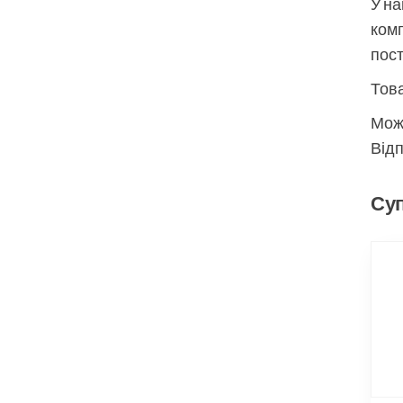
У на
комп
пос
Това
Мож
Відп
Суп