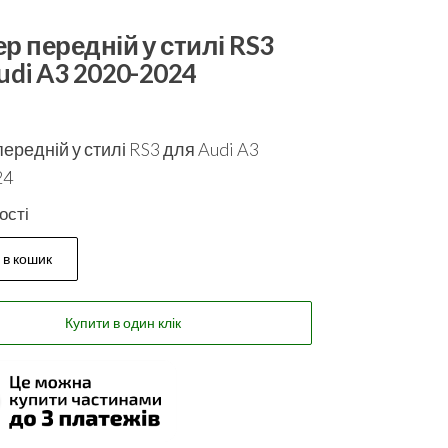
р передній у стилі RS3
udi A3 2020-2024
ередній у стилі RS3 для Audi A3
24
ості
 в кошик
Купити в один клік