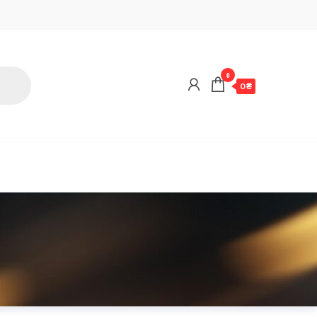
0
0 ₴