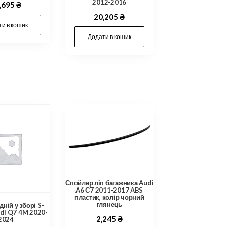
2012-2016
,695
₴
20,205
₴
и в кошик
Додати в кошик
Спойлер ліп багажника Audi
A6 С7 2011-2017 ABS
пластик, колір чорний
глянець
ній у зборі S-
udi Q7 4M 2020-
2,245
₴
2024