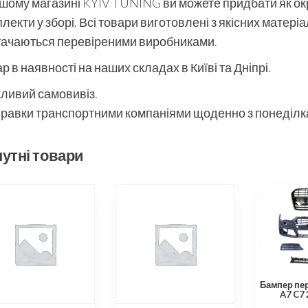
шому магазині KYIV TUNING ви можете придбати як окре
лекти у зборі. Всі товари виготовлені з якісних матері
тачаються перевіреними виробниками.
р в наявності на наших складах в Київі та Дніпрі.
ливий самовивіз.
равки транспортними компаніями щоденно з понеділка
утні товари
Бампер пер
A7 C7