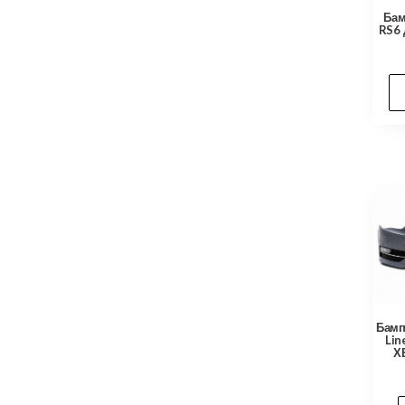
Бам
RS6 
Бампе
Lin
Х