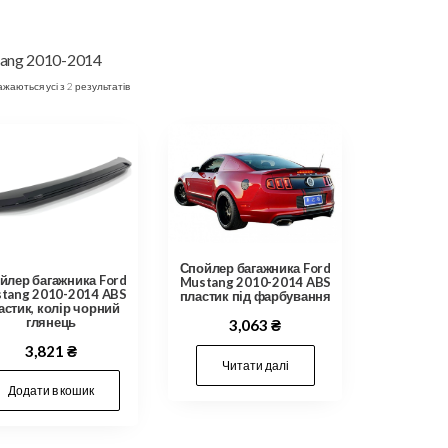
ang 2010-2014
жаються усі з 2 результатів
Спойлер багажника Ford
йлер багажника Ford
Mustang 2010-2014 ABS
tang 2010-2014 ABS
пластик під фарбування
астик, колір чорний
глянець
3,063
₴
3,821
₴
Читати далі
Додати в кошик