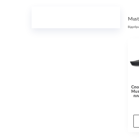
Must
Відобра
Спо
Mus
пл