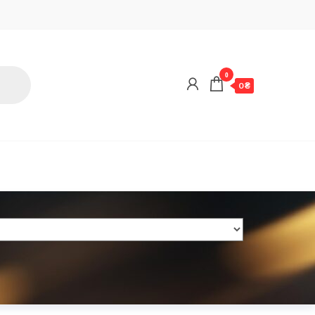
0
0 ₴