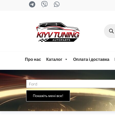
kyiv-
tuning.com
Про нас
Каталог
Оплата і доставка
Покажіть мені все!