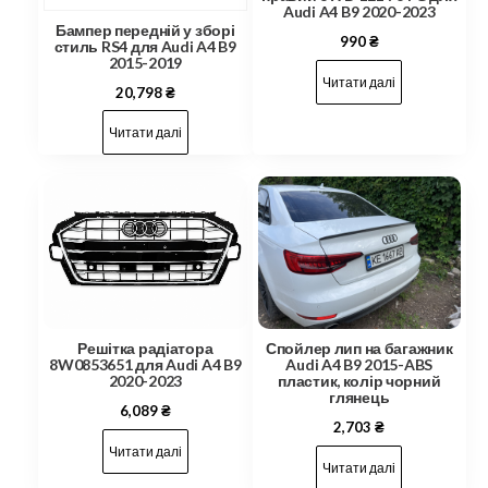
Audi A4 B9 2020-2023
Бампер передній у зборі
990
₴
стиль RS4 для Audi A4 B9
2015-2019
Читати далі
20,798
₴
Читати далі
Решітка радіатора
Спойлер лип на багажник
8W0853651 для Audi A4 B9
Audi A4 B9 2015-ABS
2020-2023
пластик, колір чорний
глянець
6,089
₴
2,703
₴
Читати далі
Читати далі