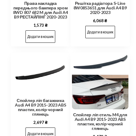
Права накладка
Решітка радіатора S-Line
переднього бампера хром
8W0853651 для Audi A4 B9
8WD 807 682 M для Audi A4
2020-2023
B9 РЕСТАЙЛІНГ 2020-2023
6,068
₴
1,573
₴
Додати в кошик
Додати в кошик
Спойлер ліп багажника
Audi A4 B9 2015-2023 ABS
пластик, колір чорний
глянець
Спойлер ліп стиль M4 для
Audi A4 B9 2015-2023 ABS
2,697
₴
пластик, колір чорний
глянець
Додати в кошик