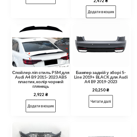
2,472
₴
Додати в кошик
Спойлер ліп стиль PSM для
Бампер задній у зборі S-
Audi A4 B9 2015-2023 ABS
Line 2019+ BLACK для Audi
пластик, колір чорний
A4 B9 2019-2023
глянець
20,250
₴
2,922
₴
Читати далі
Додати в кошик