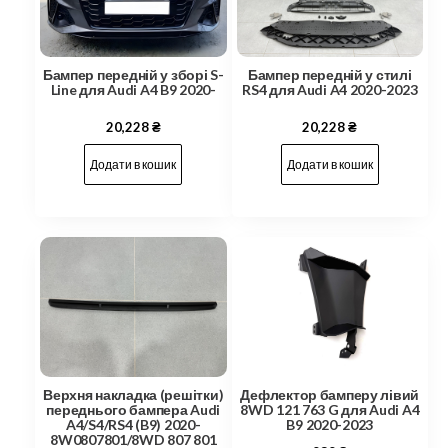
Бампер передній у зборі S-
Бампер передній у стилі
Line для Audi A4 B9 2020-
RS4 для Audi A4 2020-2023
20,228
₴
20,228
₴
Додати в кошик
Додати в кошик
Верхня накладка (решітки)
Дефлектор бамперу лівий
переднього бампера Audi
8WD 121 763 G для Audi A4
A4/S4/RS4 (B9) 2020-
B9 2020-2023
8W0807801/8WD 807 801