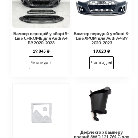
Бампер передній у зборі S-
Бампер передній у зборі S-
Line CHROME для Audi A4
Line ХРОМ для Audi A4 B9
B9 2020-2023
2020-2023
19,845
₴
19,823
₴
Читати далі
Читати далі
Дефлектор бамперу
правий 8WD 121 764 G для