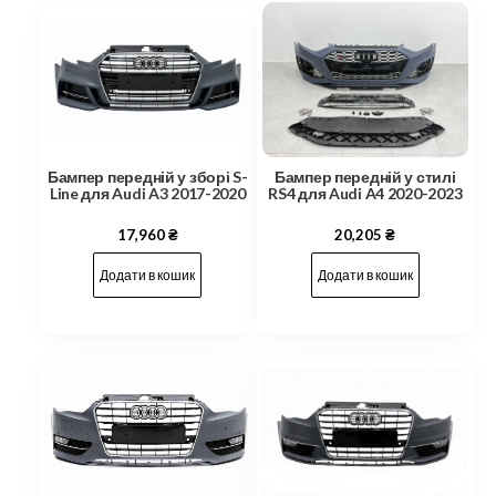
Бампер передній у зборі S-
Бампер передній у стилі
Line для Audi A3 2017-2020
RS4 для Audi A4 2020-2023
17,960
₴
20,205
₴
Додати в кошик
Додати в кошик