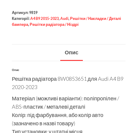
Артикул:
9819
Категорії:
A4 B9 2015-2023
,
Audi
,
Решітки / Накладки / Деталі
бампера
,
Решітки радіатора / Ніздрі
Опис
Опис
Решітка радіатора 8W0853651 для Audi A4 B9
2020-2023
Матеріал (можливі варіанти): поліпропілен /
ABS-пластик / металеві деталі
Колір: під фарбування, або колір авто
(зазначено в назві товару)
Тип установки: у штатні місця