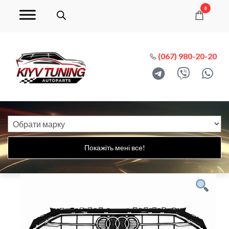
0
(067) 980-20-20
Покажіть мені все!