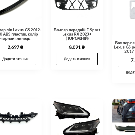
Бампер передній F-Sport
ер ліп Lexus GS 2012-
Lexus RX 2023+
0 ABS пластик, колір
(ПОРОЖНІЙ)
чорний глянець
Бампер пе
8,091
₴
2,697
₴
Lexus GS р
2017
Додати в кошик
Додати в кошик
7
Додат