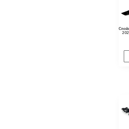
Спойл
202