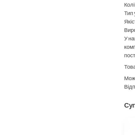
Колі
Тип 
Якіс
Виро
У на
комп
пос
Това
Мож
Відп
Суп