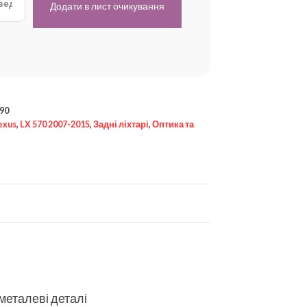
90
exus
,
LX 570 2007-2015
,
Задні ліхтарі
,
Оптика та
 металеві деталі