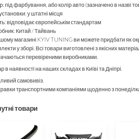
р: під фарбування, або колір авто (зазначено в назві то
установки: у штатні місця
ть: відповідає європейськім стандартам
бник: Китай / Тайвань
шому магазині KYIV TUNING ви можете придбати як окре
лекти у зборі. Всі товари виготовлені з якісних матері
тачаються перевіреними виробниками.
р в наявності на наших складах в Київі та Дніпрі.
ливий самовивіз.
равки транспортними компаніями щоденно з понеділка
утні товари