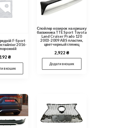
Спойлер козирок на кришку
багажника TTE Sport Toyota
Land Cruiser Prado 120
2003-2009 ABS пластик,
редній F-Sport
цвет черный глянец
естайлінг 2016-
 порожній
2,922
₴
,192
₴
Додати в кошик
и в кошик