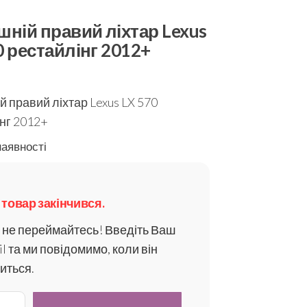
шній правий ліхтар Lexus
0 рестайлінг 2012+
й правий ліхтар Lexus LX 570
нг 2012+
наявності
 товар закінчився.
 не переймайтесь! Введіть Ваш
l та ми повідомимо, коли він
виться.