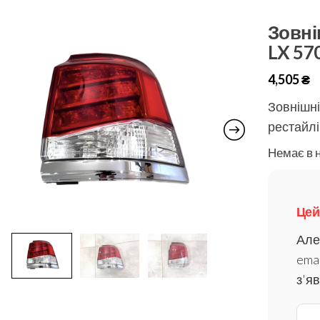
Зовні
LX 57
4,505
₴
Зовнішні
рестайлі
Немає в 
Цей
Але
emai
з'я