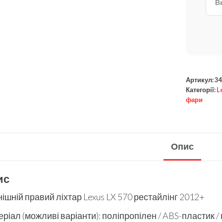
Артикул:
34
Категорії:
L
фари
Опис
ис
ішній правий ліхтар Lexus LX 570 рестайлінг 2012+
ріал (можливі варіанти): поліпропілен / ABS-пластик /