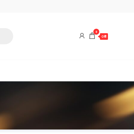
0
0 ₴