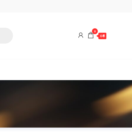
0
0 ₴