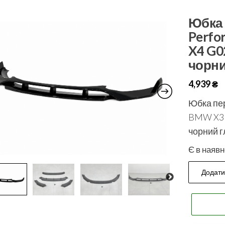
Юбка 
Perfo
X4 G0
чорни
4,939
₴
Юбка пе
BMW X3 G
чорний 
Є в наявн
Додати