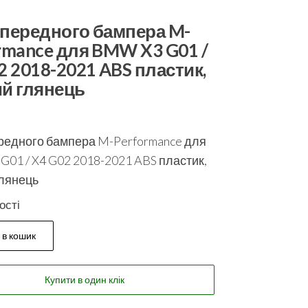
передного бампера M-
rmance для BMW X3 G01 /
2 2018-2021 ABS пластик,
й глянець
редного бампера M-Performance для
01 / X4 G02 2018-2021 ABS пластик,
глянець
ості
 в кошик
Купити в один клік