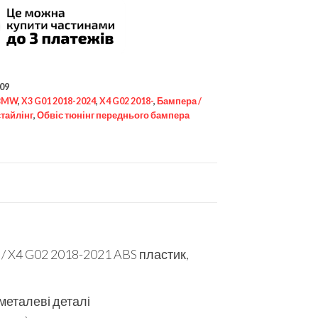
09
BMW
,
X3 G01 2018-2024
,
X4 G02 2018-
,
Бампера /
стайлінг
,
Обвіс тюнінг переднього бампера
 X4 G02 2018-2021 ABS пластик,
 металеві деталі