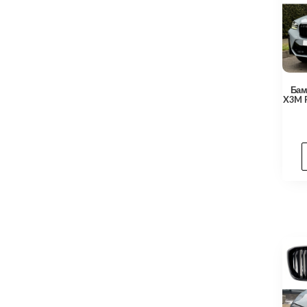
Бам
X3M F