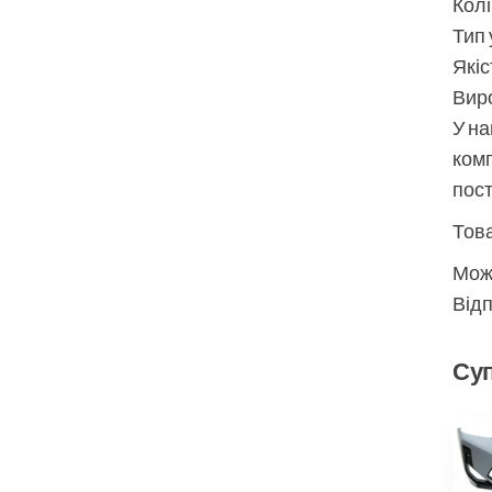
Колі
Тип 
Якіс
Виро
У на
комп
пос
Това
Мож
Відп
Суп