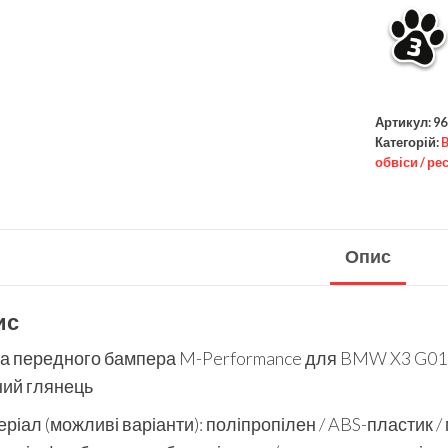
Артикул:
96
Категорій:
обвіси / ре
Опис
ис
а передного бампера M-Performance для BMW X3 G01 /
ний глянець
ріал (можливі варіанти): поліпропілен / ABS-пластик /