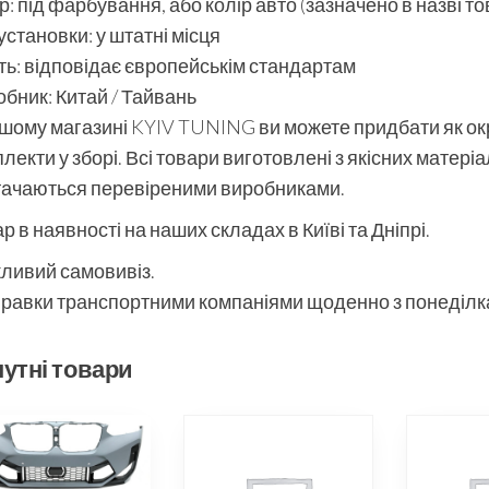
р: під фарбування, або колір авто (зазначено в назві то
установки: у штатні місця
ть: відповідає європейськім стандартам
бник: Китай / Тайвань
шому магазині KYIV TUNING ви можете придбати як окре
лекти у зборі. Всі товари виготовлені з якісних матері
тачаються перевіреними виробниками.
р в наявності на наших складах в Київі та Дніпрі.
ливий самовивіз.
равки транспортними компаніями щоденно з понеділка
утні товари