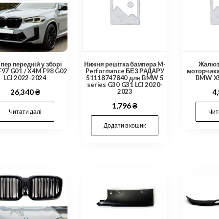
пер передній у зборі
Нижня решітка бампера M-
Жалюзі
97 G01 / X4M F98 G02
Performance БЕЗ РАДАРУ
моторчик
LCI 2022-2024
51118747840 для BMW 5
BMW X5
series G30 G31 LCI 2020-
26,340
₴
2023
4
1,796
₴
Читати далі
Чит
Додати в кошик