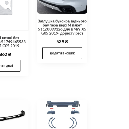
Заглушка буксира заднього
бампера верх M пакет
51128099126 для BMW X5
G05 2019- дорест / рест
 нижні без
539
₴
а 51749465533
 G05 2019-
Додати в кошик
,862
₴
ати далі