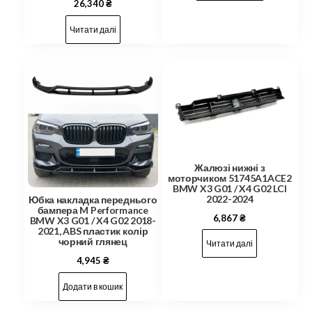
26,340
₴
Читати далі
Жалюзі нижні з
моторчиком 51745A1ACE2
BMW X3 G01 / X4 G02 LCI
2022-2024
Юбка накладка переднього
бампера M Performance
6,867
₴
BMW X3 G01 / X4 G02 2018-
2021, ABS пластик колір
чорний глянец
Читати далі
4,945
₴
Додати в кошик