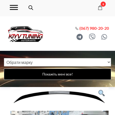
0
(067) 980-20-20
Покажіть мені все!