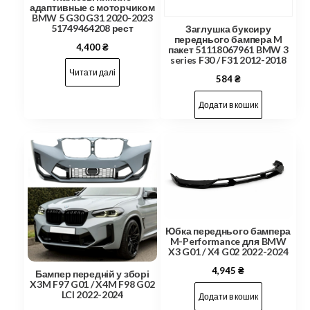
адаптивные с моторчиком
BMW 5 G30 G31 2020-2023
51749464208 рест
Заглушка буксиру
переднього бампера M
4,400
₴
пакет 51118067961 BMW 3
series F30 / F31 2012-2018
Читати далі
584
₴
Додати в кошик
Юбка переднього бампера
M-Performance для BMW
X3 G01 / X4 G02 2022-2024
4,945
₴
Бампер передній у зборі
X3M F97 G01 / X4M F98 G02
LCI 2022-2024
Додати в кошик