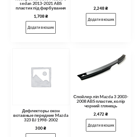
sedan 2013-2021 ABS
пластик під фарбування
2,248
₴
1,708
₴
Додати в кошик
Додати в кошик
Спойлер ліп Mazda 3 2003-
2008 АBS пластик, колір
чорний глянець
Дефлекторы окон
2,472
₴
вставные передние Mazda
323 BJ 1998-2002
Додати в кошик
300
₴