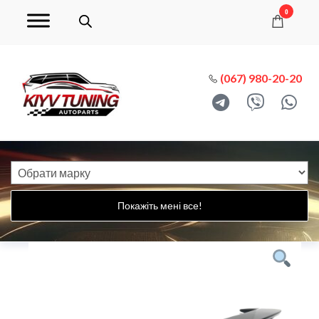
0
(067) 980-20-20
Покажіть мені все!