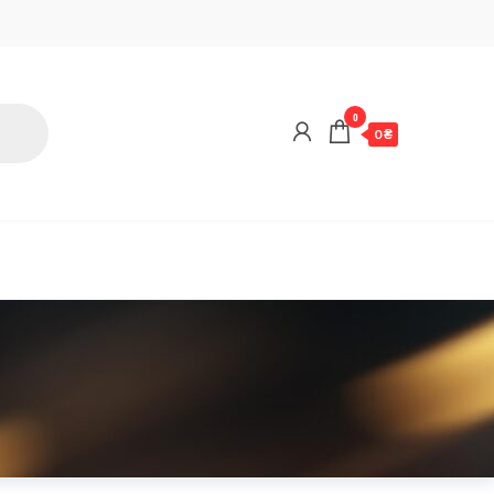
0
0 ₴