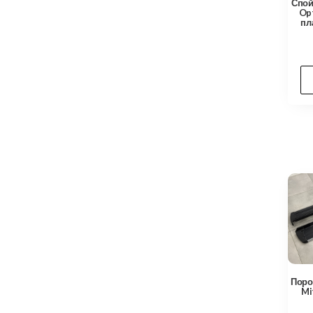
Спой
Op
пл
Поро
Mi