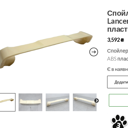
Спойл
Lance
пласт
3,592
₴
Спойлер 
ABS плас
Є в наявн
Додати