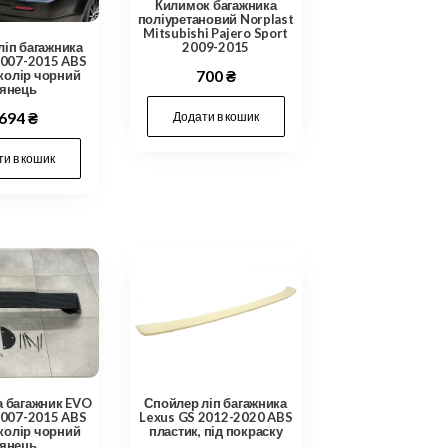
Килимок багажника
поліуретановий Norplast
Mitsubishi Pajero Sport
ліп багажника
2009-2015
2007-2015 ABS
 колір чорний
700
₴
лянець
Додати в кошик
,694
₴
и в кошик
а багажник EVO
Спойлер ліп багажника
2007-2015 ABS
Lexus GS 2012-2020 ABS
 колір чорний
пластик, під покраску
лянець