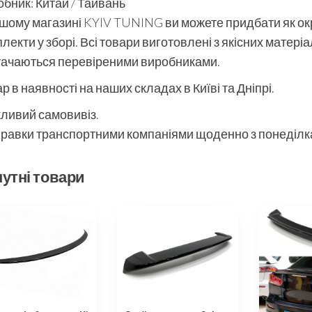
бник: Китай / Тайвань
шому магазині KYIV TUNING ви можете придбати як окре
лекти у зборі. Всі товари виготовлені з якісних матері
тачаються перевіреними виробниками.
р в наявності на наших складах в Київі та Дніпрі.
ливий самовивіз.
равки транспортними компаніями щоденно з понеділка
утні товари