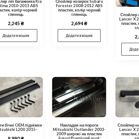
лер ліп багажника Kia
Спойлер козирок Subaru
tima 2010-2013 ABS
Forester 2008-2012 ABS
астик, колір чорний
пластик, колір чорний
глянець
глянець
Спойлер 
Lancer X 
2,245
₴
2,694
₴
пластик,
г
Додати в кошик
Додати в кошик
2
Додат
ги бічні OEM підніжки
Накладки на пороги
Спойлер н
tsubishi L200 2015-
Mitsubishi Outlander 2003-
Lancer X 
2009 широкі на пластик
пластик,
8,980
₴
&quot;Premium&quot;
г