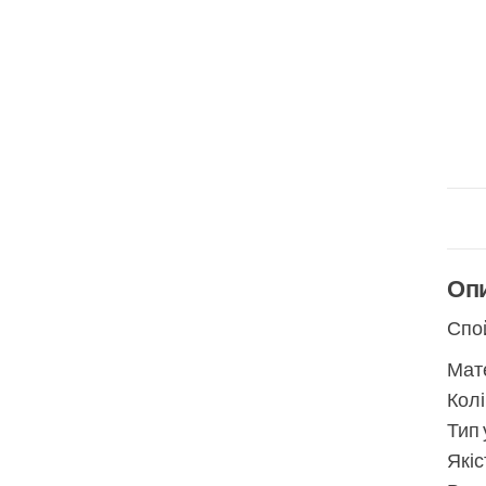
Оп
Спой
Мате
Колі
Тип 
Якіс