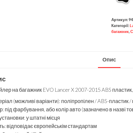
Артикул:
94
Категорії:
L
багажник
,
С
Опис
ис
лер на багажник EVO Lancer X 2007-2015 ABS пластик,
ріал (можливі варіанти): поліпропілен / ABS-пластик /
р: під фарбування, або колір авто (зазначено в назві то
установки: у штатні місця
ть: відповідає європейськім стандартам