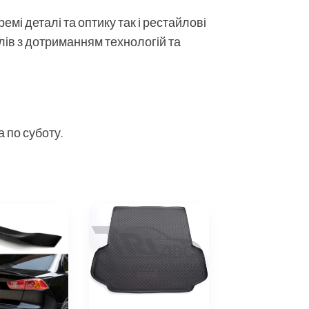
мі деталі та оптику так і рестайлові
алів з дотриманням технологій та
 по суботу.