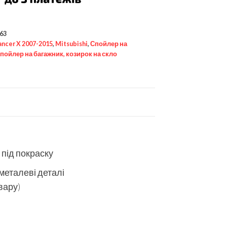
63
ancer X 2007-2015
,
Mitsubishi
,
Спойлер на
пойлер на багажник, козирок на скло
 під покраску
 металеві деталі
вару)