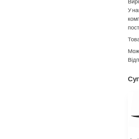
Виро
У на
комп
пос
Това
Мож
Відп
Суп