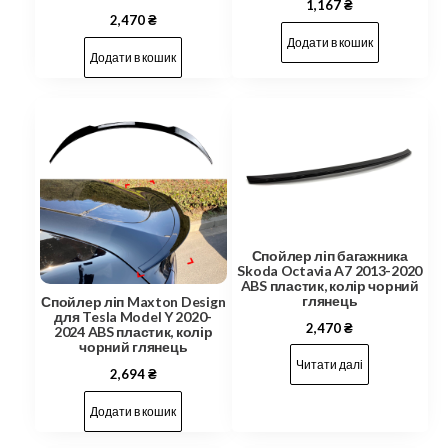
1,167
₴
2,470
₴
Додати в кошик
Додати в кошик
Спойлер ліп багажника
Skoda Octavia A7 2013-2020
ABS пластик, колір чорний
глянець
Спойлер ліп Maxton Design
для Tesla Model Y 2020-
2,470
₴
2024 ABS пластик, колір
чорний глянець
Читати далі
2,694
₴
Додати в кошик