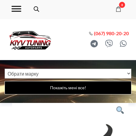
0
(067) 980-20-20
Покажіть мені все!