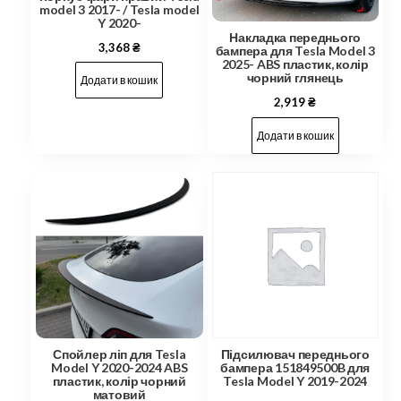
model 3 2017- / Tesla model
Y 2020-
Накладка переднього
3,368
₴
бампера для Tesla Model 3
2025- ABS пластик, колір
чорний глянець
Додати в кошик
2,919
₴
Додати в кошик
Спойлер ліп для Tesla
Підсилювач переднього
Model Y 2020-2024 ABS
бампера 151849500B для
пластик, колір чорний
Tesla Model Y 2019-2024
матовий