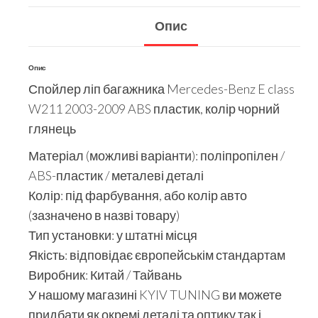
Опис
Опис
Спойлер ліп багажника Mercedes-Benz E class
W211 2003-2009 ABS пластик, колір чорний
глянець
Матеріал (можливі варіанти): поліпропілен /
ABS-пластик / металеві деталі
Колір: під фарбування, або колір авто
(зазначено в назві товару)
Тип установки: у штатні місця
Якість: відповідає європейськім стандартам
Виробник: Китай / Тайвань
У нашому магазині KYIV TUNING ви можете
придбати як окремі деталі та оптику так і