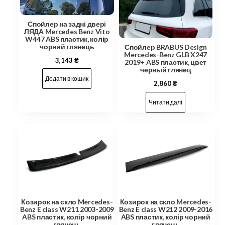
Спойлер на задні двері
ЛЯДА Mercedes Benz Vito
W447 ABS пластик, колір
чорний глянець
Спойлер BRABUS Design
Mercedes-Benz GLB X247
3,143
₴
2019+ ABS пластик, цвет
черный глянец
Додати в кошик
2,860
₴
Читати далі
Козирок на скло Mercedes-
Козирок на скло Mercedes-
Benz E class W211 2003-2009
Benz E class W212 2009-2016
ABS пластик, колір чорний
ABS пластик, колір чорний
глянець
глянець