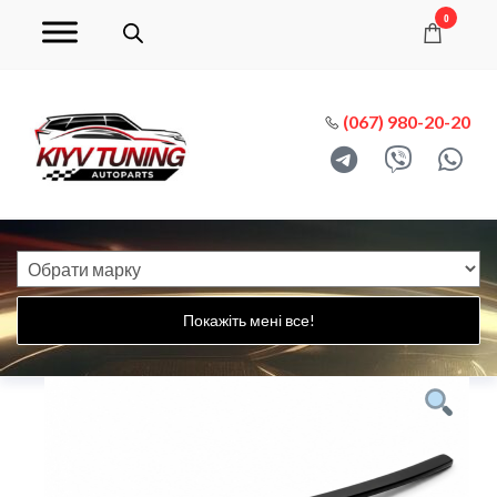
0
(067) 980-20-20
Покажіть мені все!