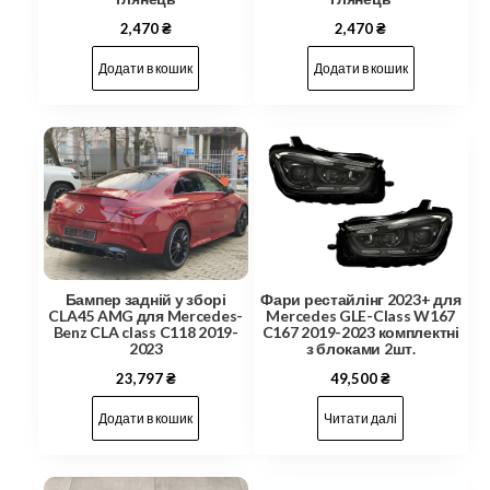
2,470
₴
2,470
₴
Додати в кошик
Додати в кошик
Бампер задній у зборі
Фари рестайлінг 2023+ для
CLA45 AMG для Mercedes-
Mercedes GLE-Class W167
Benz CLA class C118 2019-
C167 2019-2023 комплектні
2023
з блоками 2шт.
23,797
₴
49,500
₴
Додати в кошик
Читати далі