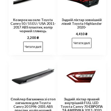
Козирок на скло Toyota
Задній ліхтар зовнішній
Camry 50 / 55 EU / USA 2011-
лівий Toyota Highlander
2017 ABS пластик, колір
2020-
чорний глянець
4,410
₴
2,200
₴
Читати далі
Читати далі
Спойлер багажника зі стоп
Задній ліхтар правий
сигналом для Toyota
внутрішній FULL LED
Camry 20 1996-2001 ABS
Toyota Camry 70 ЄВРОПА
пластик, колір чорний
ТА АМЕРИКА 2017-2020