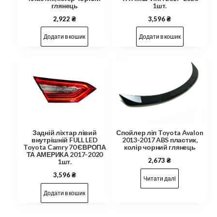
глянець
1шт.
2,922
₴
3,596
₴
Додати в кошик
Додати в кошик
Задній ліхтар лівий
Спойлер ліп Toyota Avalon
внутрішній FULL LED
2013-2017 ABS пластик,
Toyota Camry 70 ЄВРОПА
колір чорний глянець
ТА АМЕРИКА 2017-2020
2,673
₴
1шт.
3,596
₴
Читати далі
Додати в кошик