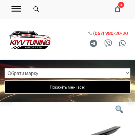
0
(067) 980-20-20
Покажіть мені все!