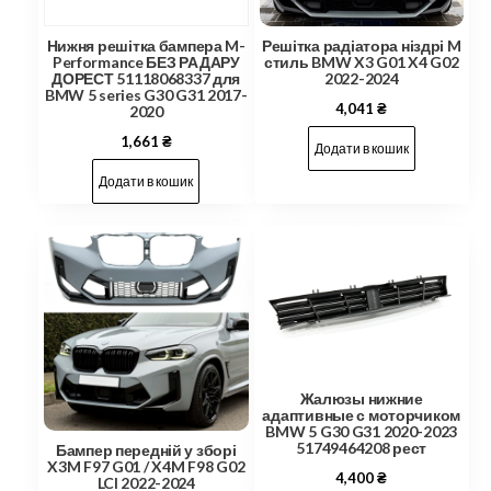
Нижня решітка бампера M-
Решітка радіатора ніздрі M
Performance БЕЗ РАДАРУ
стиль BMW X3 G01 X4 G02
ДОРЕСТ 51118068337 для
2022-2024
BMW 5 series G30 G31 2017-
4,041
₴
2020
1,661
₴
Додати в кошик
Додати в кошик
Жалюзы нижние
адаптивные с моторчиком
BMW 5 G30 G31 2020-2023
51749464208 рест
Бампер передній у зборі
X3M F97 G01 / X4M F98 G02
4,400
₴
LCI 2022-2024