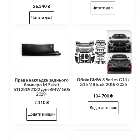
26,340
₴
Читати далі
Читати далі
Обвіс BMW 8 Series G14 /
Права накладка заднього
G15 M8 look 2018-2025
бампера M Paket
51128092132 для BMW G05
2019-
134,700
₴
2,110
₴
Додати в кошик
Додати в кошик