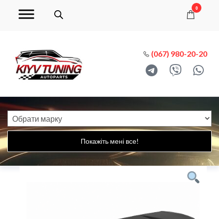
0
(067) 980-20-20
Покажіть мені все!