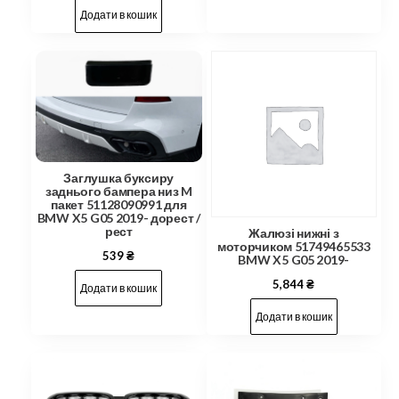
Додати в кошик
Заглушка буксиру
заднього бампера низ M
пакет 51128090991 для
BMW X5 G05 2019- дорест /
рест
Жалюзі нижні з
моторчиком 51749465533
539
₴
BMW X5 G05 2019-
5,844
₴
Додати в кошик
Додати в кошик