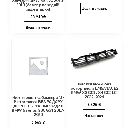
X5M для BMW X5 E70 2010-
2013 (бампер передній,
Додати в кошик
задній, арки)
53,940
₴
Додати в кошик
Жалюзі нижні без
моторчика 51745A1ACE2
BMW X3 G01 / X4 G02 LCI
2022-2024
Нижня решітка бампера M-
Performance БЕЗ РАДАРУ
6,525
₴
ДОРЕСТ 51118068337 для
BMW 5 series G30 G31 2017-
2020
Читати далі
1,663
₴