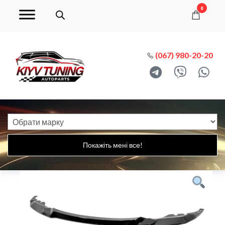
0
(067) 980-20-20
Покажіть мені все!