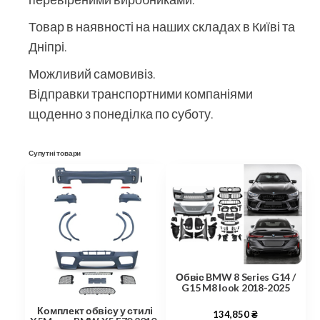
Товар в наявності на наших складах в Київі та
Дніпрі.
Можливий самовивіз.
Відправки транспортними компаніями
щоденно з понеділка по суботу.
Супутні товари
Обвіс BMW 8 Series G14 /
G15 M8 look 2018-2025
Комплект обвісу у стилі
134,850
₴