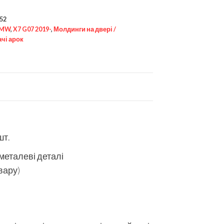
52
MW
,
X7 G07 2019-
,
Молдинги на двері /
чі арок
шт.
 металеві деталі
вару)