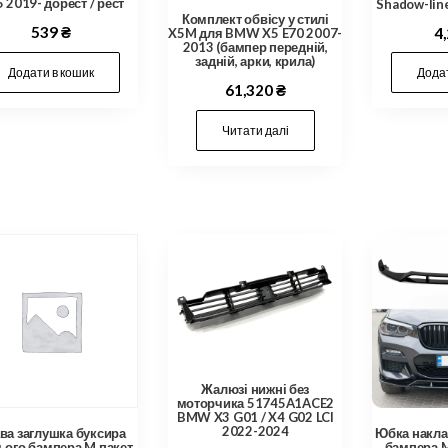
 2019- дорест / рест
Shadow-li
Комплект обвісу у стилі
539
₴
4
X5M для BMW X5 E70 2007-
2013 (бампер передній,
задній, арки, крила)
Додати в кошик
Додат
61,320
₴
Читати далі
Жалюзі нижні без
моторчика 51745A1ACE2
BMW X3 G01 / X4 G02 LCI
2022-2024
ва заглушка буксира
Юбка накла
ього бампера M пакет
бампера 