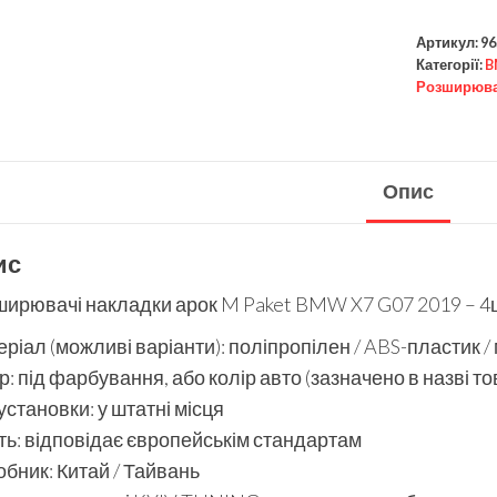
Артикул:
96
Категорії:
B
Розширюва
Опис
ис
ирювачі накладки арок M Paket BMW X7 G07 2019 – 4
ріал (можливі варіанти): поліпропілен / ABS-пластик /
р: під фарбування, або колір авто (зазначено в назві то
установки: у штатні місця
ть: відповідає європейськім стандартам
бник: Китай / Тайвань