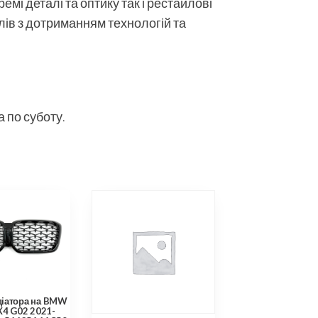
мі деталі та оптику так і рестайлові
алів з дотриманням технологій та
 по суботу.
діатора на BMW
X4 G02 2021-