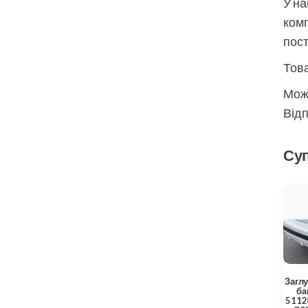
У на
комп
пос
Това
Мож
Відп
Суп
Загл
ба
5112