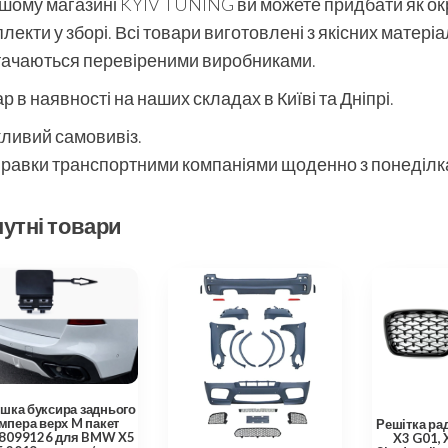
шому магазині KYIV TUNING ви можете придбати як окре
лекти у зборі. Всі товари виготовлені з якісних матері
тачаються перевіреними виробниками.
р в наявності на наших складах в Київі та Дніпрі.
ливий самовивіз.
равки транспортними компаніями щоденно з понеділка
утні товари
ушка буксира заднього
мпера верх M пакет
Решітка ра
8099126 для BMW X5
X3 G01, 