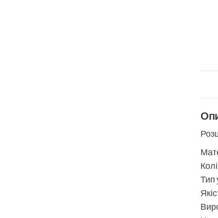
Оп
Розш
Мате
Колі
Тип 
Якіс
Виро