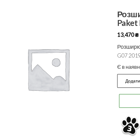
Розши
Paket
13,470
₴
Розширю
G07 2019
Є в наявн
Додати