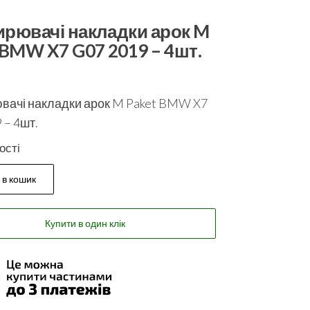
рювачі накладки арок M
 BMW X7 G07 2019 – 4шт.
вачі накладки арок M Paket BMW X7
 – 4шт.
ості
 в кошик
Купити в один клік