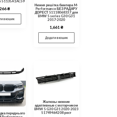
ne 51135A1AC59
Нижня решітка бампера M-
,266
₴
Performance БЕЗ РАДАРУ
ДОРЕСТ 51118068337 для
BMW 5 series G30 G31
и в кошик
2017-2020
1,661
₴
Додати в кошик
Жалюзы нижние
адаптивные с моторчиком
BMW 5 G30 G31 2020-2023
51749464208 рест
дка переднього
M Performance