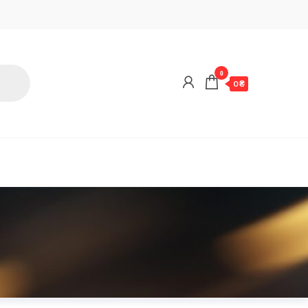
0
0 ₴