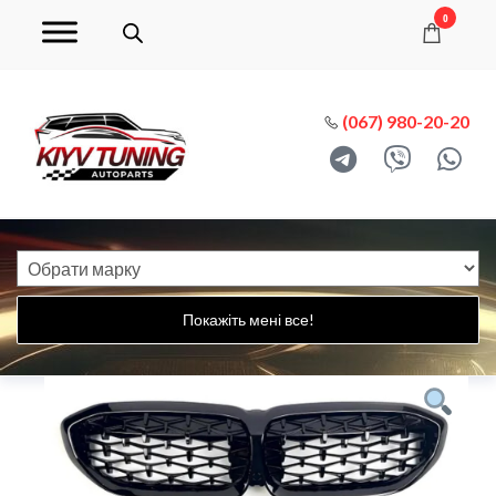
0
(067) 980-20-20
Покажіть мені все!