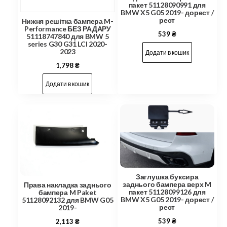
пакет 51128090991 для
BMW X5 G05 2019- дорест /
рест
Нижня решітка бампера M-
Performance БЕЗ РАДАРУ
539
₴
51118747840 для BMW 5
series G30 G31 LCI 2020-
2023
Додати в кошик
1,798
₴
Додати в кошик
Заглушка буксира
заднього бампера верх M
Права накладка заднього
пакет 51128099126 для
бампера M Paket
BMW X5 G05 2019- дорест /
51128092132 для BMW G05
рест
2019-
539
₴
2,113
₴