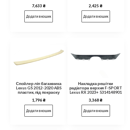
7,633
₴
2,425
₴
Додати в кошик
Додати в кошик
Спойлер ліп багажника
Накладка решітки
Lexus GS 2012-2020 ABS
радіатора верхня F-SPORT
пластик, під покраску
Lexus RX 2023+ 5314148901
1,796
₴
3,368
₴
Додати в кошик
Додати в кошик