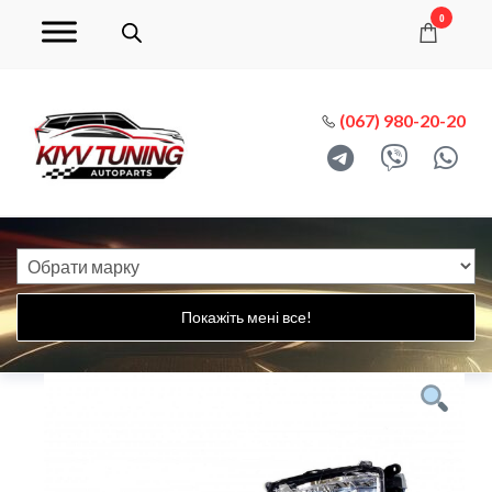
0
(067) 980-20-20
Покажіть мені все!