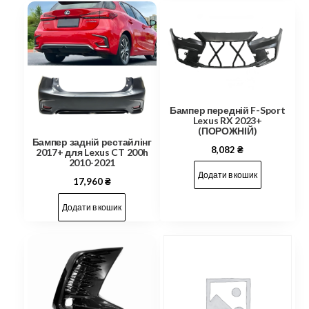
Бампер передній F-Sport
Lexus RX 2023+
(ПОРОЖНІЙ)
Бампер задній рестайлінг
8,082
₴
2017+ для Lexus CT 200h
2010-2021
Додати в кошик
17,960
₴
Додати в кошик