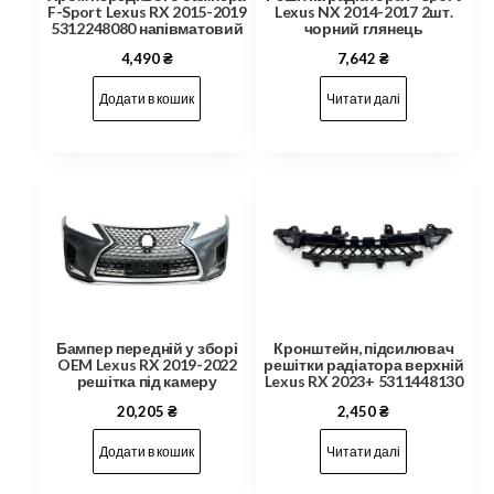
F-Sport Lexus RX 2015-2019
Lexus NX 2014-2017 2шт.
5312248080 напівматовий
чорний глянець
4,490
₴
7,642
₴
Додати в кошик
Читати далі
Бампер передній у зборі
Кронштейн, підсилювач
OEM Lexus RX 2019-2022
решітки радіатора верхній
решітка під камеру
Lexus RX 2023+ 5311448130
20,205
₴
2,450
₴
Додати в кошик
Читати далі