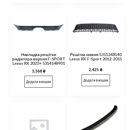
Накладка решітки
Решітка нижня 5311248140
радіатора верхня F-SPORT
Lexus RX F-Sport 2012-2015
Lexus RX 2023+ 5314148901
2,425
₴
3,368
₴
Додати в кошик
Додати в кошик