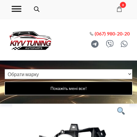
0
(067) 980-20-20
Покажіть мені все!