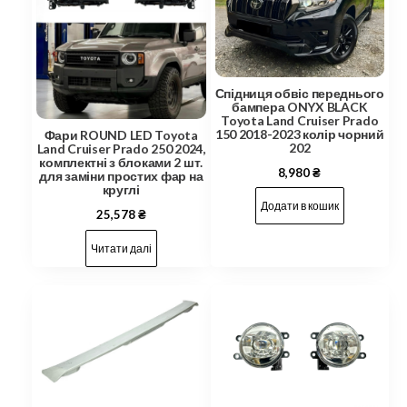
Спідниця обвіс переднього
бампера ONYX BLACK
Toyota Land Cruiser Prado
150 2018-2023 колір чорний
Фари ROUND LED Toyota
202
Land Cruiser Prado 250 2024,
комплектні з блоками 2 шт.
8,980
₴
для заміни простих фар на
круглі
Додати в кошик
25,578
₴
Читати далі