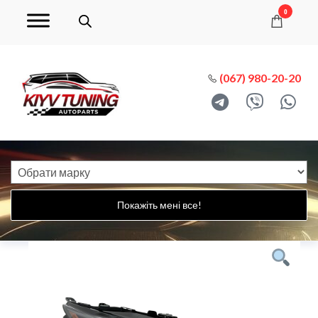
0
(067) 980-20-20
Покажіть мені все!