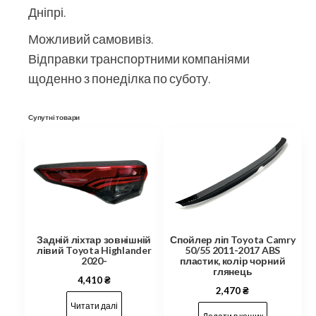
Дніпрі.
Можливий самовивіз.
Відправки транспортними компаніями
щоденно з понеділка по суботу.
Супутні товари
Задній ліхтар зовнішній
Спойлер ліп Toyota Camry
лівий Toyota Highlander
50/55 2011-2017 ABS
2020-
пластик, колір чорний
глянець
4,410
₴
2,470
₴
Читати далі