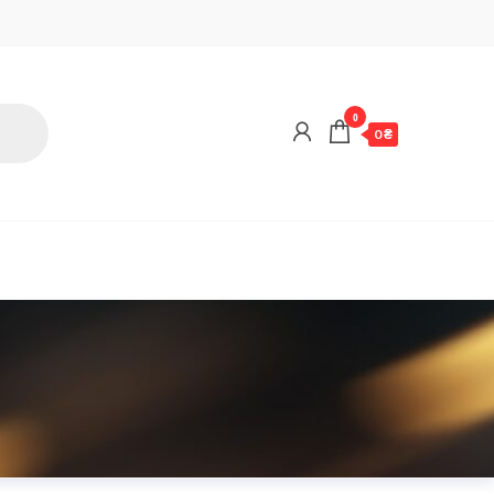
0
0 ₴