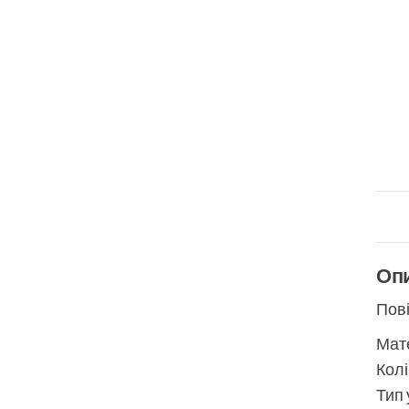
Оп
Пові
Мате
Колі
Тип 