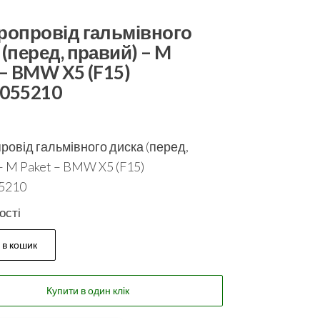
ропровід гальмівного
 (перед, правий) – M
 – BMW X5 (F15)
055210
ровід гальмівного диска (перед,
– M Paket – BMW X5 (F15)
5210
ості
 в кошик
Купити в один клік