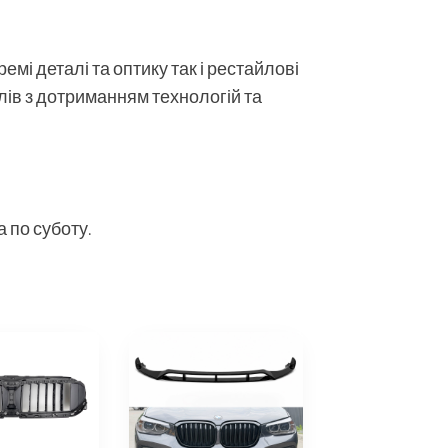
мі деталі та оптику так і рестайлові
алів з дотриманням технологій та
 по суботу.