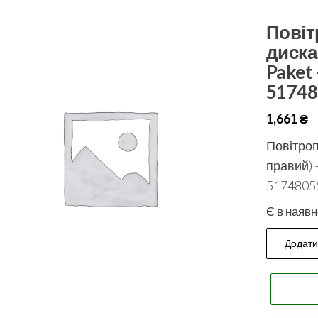
Повіт
диска
Paket
51748
1,661
₴
Повітроп
правий) 
5174805
Є в наявн
Додати