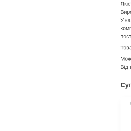
Якіс
Виро
У на
комп
пос
Това
Мож
Відп
Суп