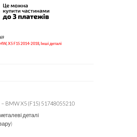
69
MW
,
X5 F15 2014-2018
,
Інші деталі
et – BMW X5 (F15) 51748055210
 металеві деталі
вару)