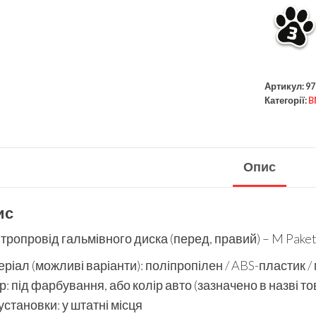
Артикул:
97
Категорії:
B
Опис
ис
тропровід гальмівного диска (перед, правий) – M Pak
ріал (можливі варіанти): поліпропілен / ABS-пластик /
р: під фарбування, або колір авто (зазначено в назві то
установки: у штатні місця