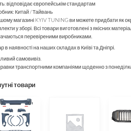
ть: відповідає європейськім стандартам
бник: Китай / Тайвань
шому магазині KYIV TUNING ви можете придбати як окре
лекти у зборі. Всі товари виготовлені з якісних матері
тачаються перевіреними виробниками.
р в наявності на наших складах в Київі та Дніпрі.
ливий самовивіз.
равки транспортними компаніями щоденно з понеділка
утні товари