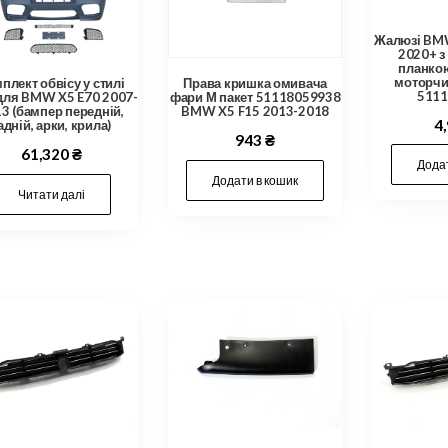
Жалюзі BMW
2020+ з
планкою
моторчи
плект обвісу у стилі
Права кришка омивача
5111
для BMW X5 E70 2007-
фари М пакет 51118059938
3 (бампер передній,
BMW X5 F15 2013-2018
4
адній, арки, крила)
943
₴
61,320
₴
Додат
Додати в кошик
Читати далі