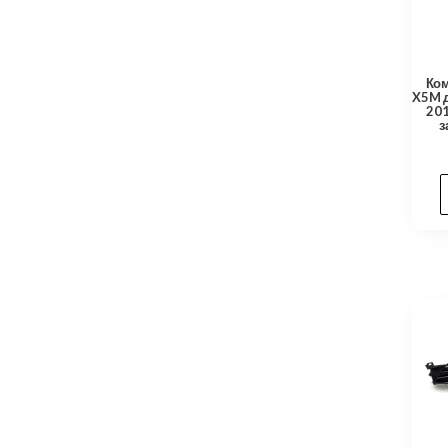
Ком
X5M 
201
з