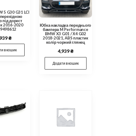
 5 G30 G31 LCI
 перехідною
 під дорест
к 2016-2020
Юбка накладка переднього
9498612
бампера M Performance
BMW X3 G01 / X4 G02
,939
₴
2018-2021, ABS пластик
колір чорний глянец
и в кошик
4,939
₴
Додати в кошик