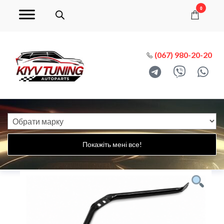
0
(067) 980-20-20
Покажіть мені все!