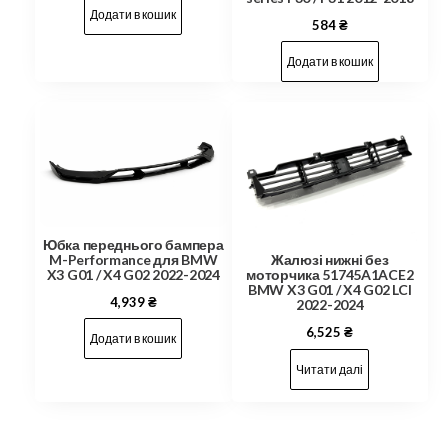
Додати в кошик
584
₴
Додати в кошик
Юбка переднього бампера
M-Performance для BMW
Жалюзі нижні без
X3 G01 / X4 G02 2022-2024
моторчика 51745A1ACE2
BMW X3 G01 / X4 G02 LCI
4,939
₴
2022-2024
6,525
₴
Додати в кошик
Читати далі