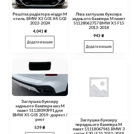
Решітка радіатора ніздрі M
Ліва заглушка буксира
стиль BMW X3 G01 X4 G02
заднього бампера M пакет
2022-2024
51128062757 BMW X5 F15
2013-2018
4,041
₴
943
₴
Додати в кошик
Додати в кошик
Заглушка буксиру
заднього бампера низ M
пакет 51128090991 для
BMW X5 G05 2019- дорест /
рест
Заглушка буксиру
переднього бампера M
539
₴
пакет 51118067961 BMW 3
series F30 / F31 2012-2018