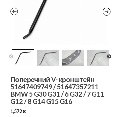
Поперечний V- кронштейн
51647409749 / 51647357211
BMW 5 G30 G31 / 6 G32 / 7 G11
G12 / 8 G14 G15 G16
1,572
₴