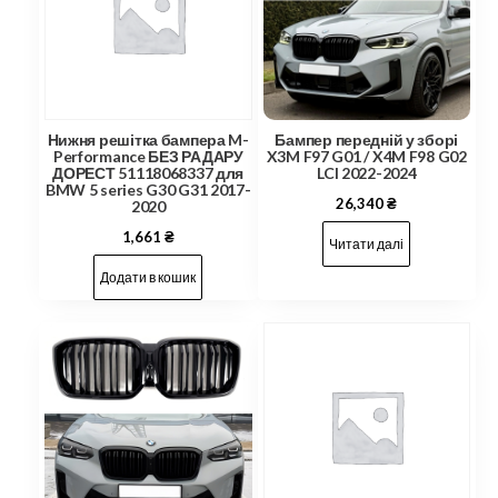
Нижня решітка бампера M-
Бампер передній у зборі
Performance БЕЗ РАДАРУ
X3M F97 G01 / X4M F98 G02
ДОРЕСТ 51118068337 для
LCI 2022-2024
BMW 5 series G30 G31 2017-
26,340
₴
2020
1,661
₴
Читати далі
Додати в кошик