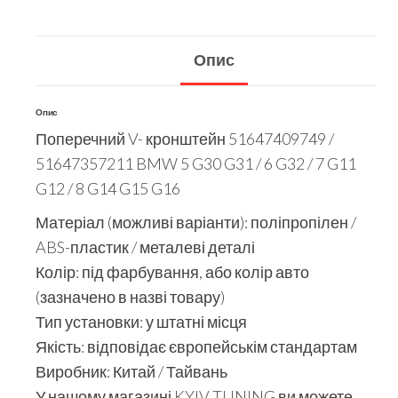
Опис
Опис
Поперечний V- кронштейн 51647409749 /
51647357211 BMW 5 G30 G31 / 6 G32 / 7 G11
G12 / 8 G14 G15 G16
Матеріал (можливі варіанти): поліпропілен /
ABS-пластик / металеві деталі
Колір: під фарбування, або колір авто
(зазначено в назві товару)
Тип установки: у штатні місця
Якість: відповідає європейськім стандартам
Виробник: Китай / Тайвань
У нашому магазині KYIV TUNING ви можете