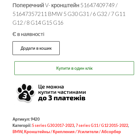
Поперечний V- кронштейн 51647409749 /
51647357211 BMW 5 G30 G31 / 6 G32 / 7 G11
G12 / 8 G14 G15 G16
Є в наявності
Додати в кошик
Купити в один клік
Артикул:
9420
Категорії:
5 series G30 2017-2023
,
7 series G11 / G12 2015-2022
,
BMW
,
Кронштейны / Крепления / Усилители / Абсорбер