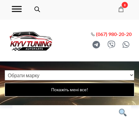
0
(067) 980-20-20
Покажіть мені все!