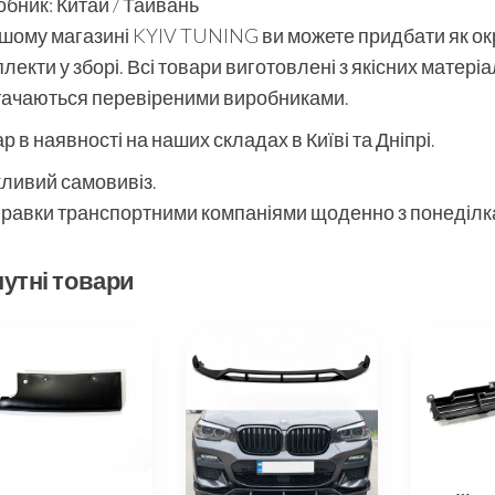
бник: Китай / Тайвань
шому магазині KYIV TUNING ви можете придбати як окре
лекти у зборі. Всі товари виготовлені з якісних матері
тачаються перевіреними виробниками.
р в наявності на наших складах в Київі та Дніпрі.
ливий самовивіз.
равки транспортними компаніями щоденно з понеділка
утні товари