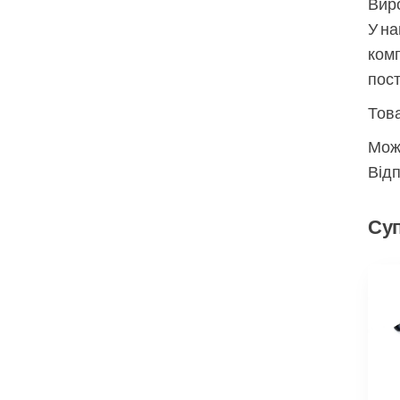
Виро
У на
комп
пос
Това
Мож
Відп
Суп