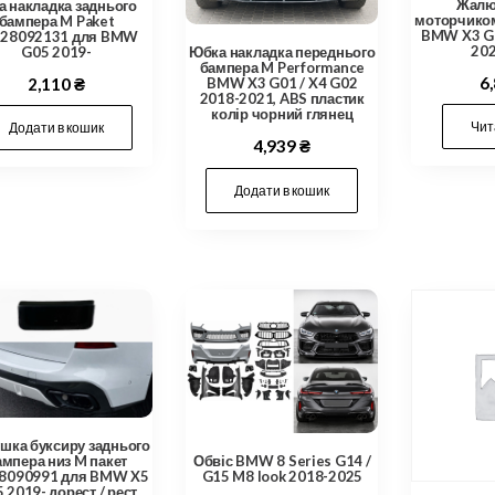
Жалюз
а накладка заднього
моторчико
бампера M Paket
BMW X3 G0
128092131 для BMW
20
G05 2019-
Юбка накладка переднього
бампера M Performance
6
2,110
₴
BMW X3 G01 / X4 G02
2018-2021, ABS пластик
колір чорний глянец
Чит
Додати в кошик
4,939
₴
Додати в кошик
ушка буксиру заднього
ампера низ M пакет
Обвіс BMW 8 Series G14 /
8090991 для BMW X5
G15 M8 look 2018-2025
 2019- дорест / рест