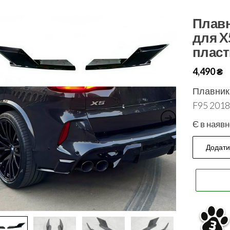
Плавн
для X
пласт
4,490
₴
Плавник
F95 2018
Є в наявн
Додати