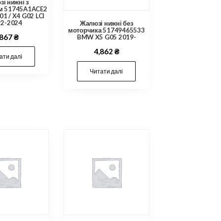
і нижні з
м 51745A1ACE2
1 / X4 G02 LCI
22-2024
Жалюзі нижні без
моторчика 51749465533
,867
₴
BMW X5 G05 2019-
4,862
₴
ати далі
Читати далі