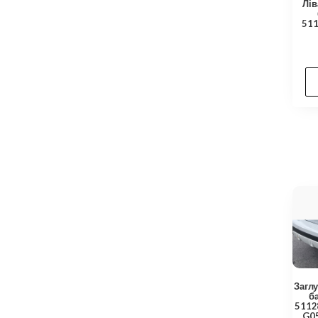
Лів
51
Загл
б
5112
G05