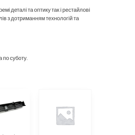
мі деталі та оптику так і рестайлові
алів з дотриманням технологій та
 по суботу.