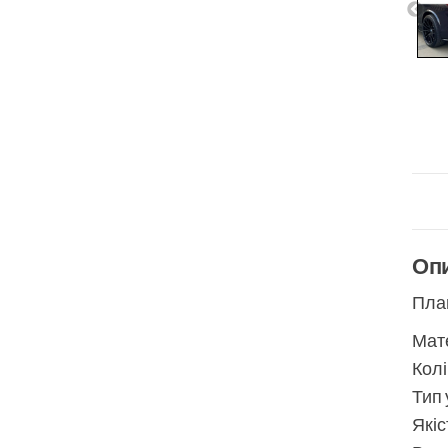
Оп
Плав
Мате
Колі
Тип 
Якіс