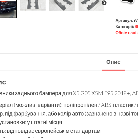
Артикул:
97
Категорії:
B
Обвіс тюні
Опис
ис
ники заднього бампера для X5 G05 X5M F95 2018+, AB
ріал (можливі варіанти): поліпропілен / ABS-пластик /
р: під фарбування, або колір авто (зазначено в назві то
установки: у штатні місця
ть: відповідає європейськім стандартам