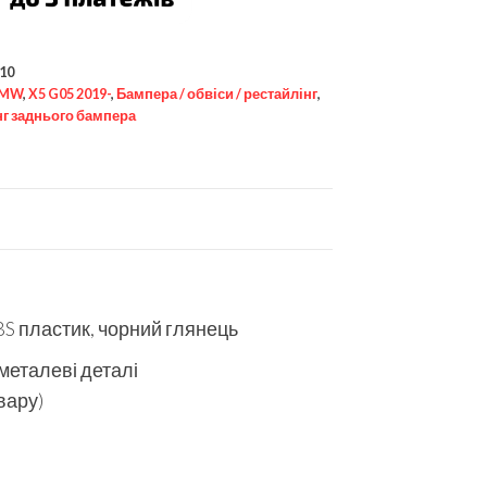
10
MW
,
X5 G05 2019-
,
Бампера / обвіси / рестайлінг
,
нг заднього бампера
S пластик, чорний глянець
 металеві деталі
вару)