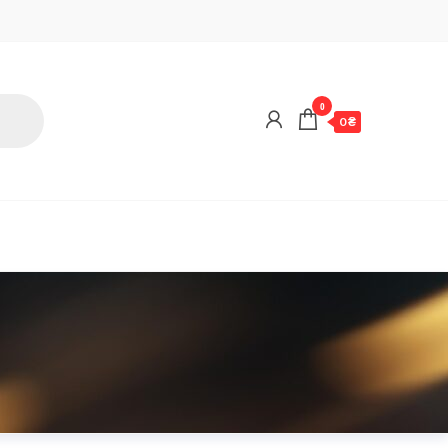
0
0 ₴