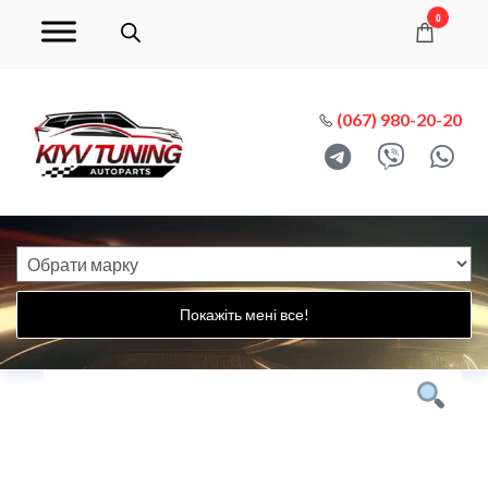
0
(067) 980-20-20
Покажіть мені все!