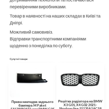
перевіреними виробниками.
Товар в наявності на наших складах в Київі та
Дніпрі.
Можливий самовивіз.
Відправки транспортними компаніями
щоденно з понеділка по суботу.
Супутні товари
Решітка радіатора на BMW
Права накладка заднього
X3 G01, X4 G02 2021-
бампера M Paket
Shadow-line 51135A1AC59
51128092132 для BMW G05