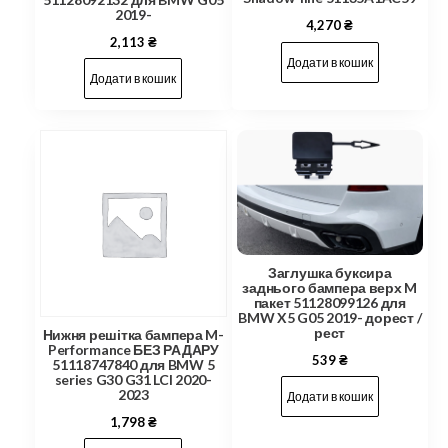
2019-
4,270
₴
2,113
₴
Додати в кошик
Додати в кошик
Заглушка буксира
заднього бампера верх M
пакет 51128099126 для
BMW X5 G05 2019- дорест /
рест
Нижня решітка бампера M-
Performance БЕЗ РАДАРУ
539
₴
51118747840 для BMW 5
series G30 G31 LCI 2020-
2023
Додати в кошик
1,798
₴