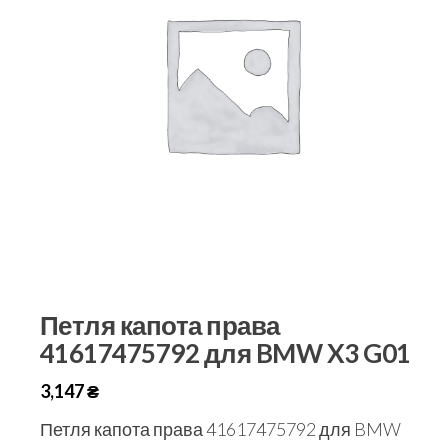
Петля капота права
41617475792 для BMW X3 G01
3,147
₴
Петля капота права 41617475792 для BMW