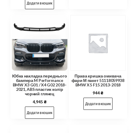
Додати в кошик
Юбка накладка переднього
Права кришка омивача
бампера M Performance
фари М пакет 51118059938
BMW X3 G01 / X4 G02 2018-
BMW X5 F15 2013-2018
2021, ABS пластик колір
944
₴
чорний глянец
4,945
₴
Додати в кошик
Додати в кошик