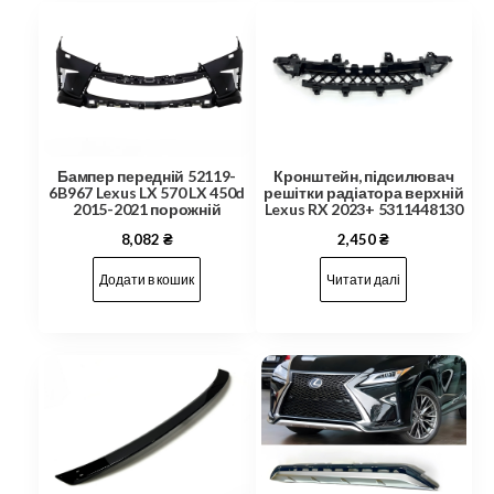
Бампер передній 52119-
Кронштейн, підсилювач
6B967 Lexus LX 570 LX 450d
решітки радіатора верхній
2015-2021 порожній
Lexus RX 2023+ 5311448130
8,082
₴
2,450
₴
Додати в кошик
Читати далі