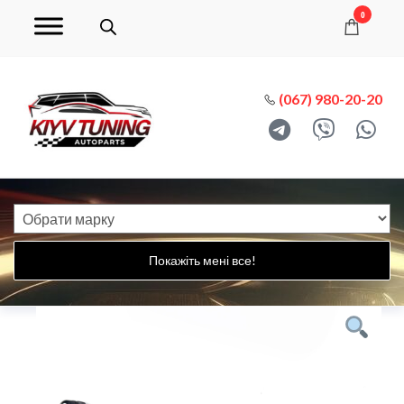
0
(067) 980-20-20
Покажіть мені все!