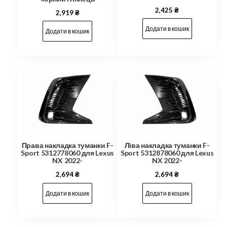
2,425
₴
2,919
₴
Додати в кошик
Додати в кошик
Права накладка туманки F-
Ліва накладка туманки F-
Sport 5312778060 для Lexus
Sport 5312878060 для Lexus
NX 2022-
NX 2022-
2,694
₴
2,694
₴
Додати в кошик
Додати в кошик