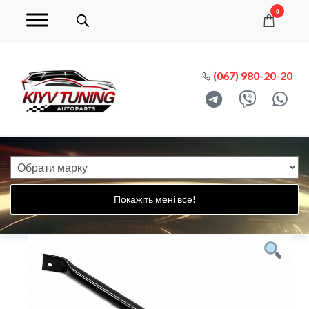
0
(067) 980-20-20
Покажіть мені все!