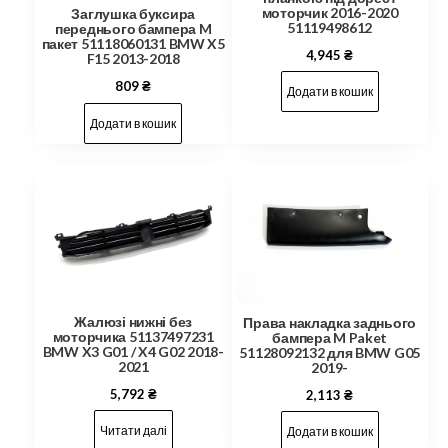
моторчик 2016-2020
Заглушка буксира
51119498612
переднього бампера M
пакет 51118060131 BMW X5
4,945
₴
F15 2013-2018
809
₴
Додати в кошик
Додати в кошик
Жалюзі нижні без
Права накладка заднього
моторчика 51137497231
бампера M Paket
BMW X3 G01 / X4 G02 2018-
51128092132 для BMW G05
2021
2019-
5,792
₴
2,113
₴
Читати далі
Додати в кошик