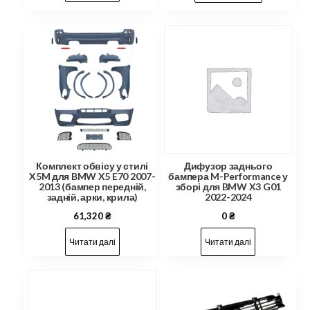
Комплект обвісу у стилі
Дифузор заднього
X5M для BMW X5 E70 2007-
бампера M-Performance у
2013 (бампер передній,
зборі для BMW X3 G01
задній, арки, крила)
2022-2024
61,320
₴
0
₴
Читати далі
Читати далі