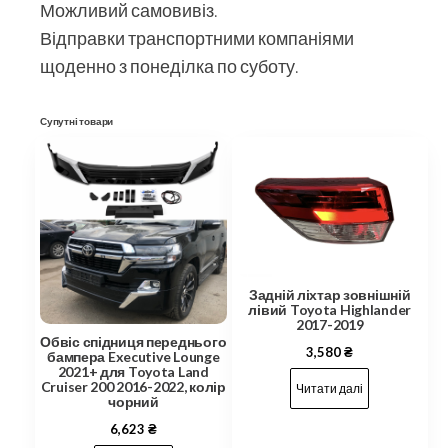
Можливий самовивіз.
Відправки транспортними компаніями
щоденно з понеділка по суботу.
Супутні товари
Задній ліхтар зовнішній
лівий Toyota Highlander
2017-2019
Обвіс спідниця переднього
3,580
₴
бампера Executive Lounge
2021+ для Toyota Land
Cruiser 200 2016-2022, колір
Читати далі
чорний
6,623
₴