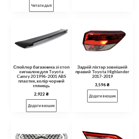
Читати далі
Задній ліхтар зовнішній
Спойлер багажника зі стоп
правий Toyota Highlander
сигналом для Toyota
2017-2019
Camry 20 1996-2001 ABS
пластик, колір чорний
3,596
₴
глянець
2,922
₴
Додати в кошик
Додати в кошик