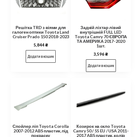
Решітка TRD з віями для
Задній ліхтар лівий
галоген оптики Toyota Land
внутрішній FULL LED
Cruiser Prado 150 2018-2023
Toyota Camry 70 ЄВРОПА
ТА АМЕРИКА 2017-2020
5,844
₴
1шт.
3,596
₴
Додати в кошик
Додати в кошик
Козирок на скло Toyota
Спойлер ліп Toyota Corolla
Camry 50 / 55 EU / USA 2011-
2007-2012 ABS пластик, під
2017 ABS пластик, колір
покраску