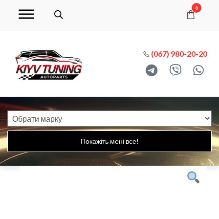
0
(067) 980-20-20
Покажіть мені все!