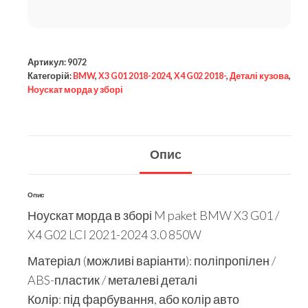
Артикул:
9072
Категорій:
BMW
,
X3 G01 2018-2024
,
X4 G02 2018-
,
Деталі кузова
,
Ноускат морда у зборі
Опис
Опис
Ноускат морда в зборі M paket BMW X3 G01 /
X4 G02 LCI 2021-2024 3.0 850W
Матеріал (можливі варіанти): поліпропілен /
ABS-пластик / металеві деталі
Колір: під фарбування, або колір авто