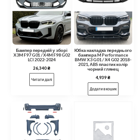
Бампер передній у зборі
Юбка накладка переднього
X3M F97 G01 / X4M F98 G02
бампера M Performance
LCI 2022-2024
BMW X3 G01 / X4 G02 2018-
2021, ABS пластик колір
26,340
₴
чорний глянец
4,939
₴
Читати далі
Додати в кошик