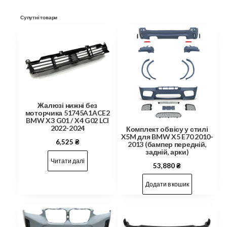
Супутні товари
Жалюзі нижні без
моторчика 51745A1ACE2
BMW X3 G01 / X4 G02 LCI
2022-2024
Комплект обвісу у стилі
X5M для BMW X5 E70 2010-
6,525
₴
2013 (бампер передній,
задній, арки)
Читати далі
53,880
₴
Додати в кошик