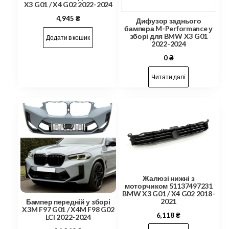
X3 G01 / X4 G02 2022-2024
4,945
₴
Дифузор заднього
бампера M-Performance у
зборі для BMW X3 G01
Додати в кошик
2022-2024
0
₴
Читати далі
Жалюзі нижні з
моторчиком 51137497231
BMW X3 G01 / X4 G02 2018-
2021
Бампер передній у зборі
X3M F97 G01 / X4M F98 G02
6,118
₴
LCI 2022-2024