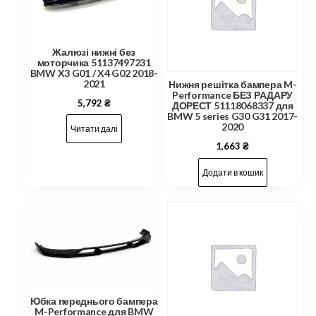
Жалюзі нижні без
моторчика 51137497231
BMW X3 G01 / X4 G02 2018-
2021
Нижня решітка бампера M-
Performance БЕЗ РАДАРУ
5,792
₴
ДОРЕСТ 51118068337 для
BMW 5 series G30 G31 2017-
2020
Читати далі
1,663
₴
Додати в кошик
Юбка переднього бампера
M-Performance для BMW