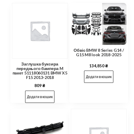
Обвіс BMW 8 Series G14 /
G15 M8 look 2018-2025
Заглушка буксира
134,850
₴
переднього бампера M
пакет 51118060131 BMW X5
Додати в кошик
F15 2013-2018
809
₴
Додати в кошик