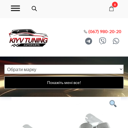
0
(067) 980-20-20
Покажіть мені все!