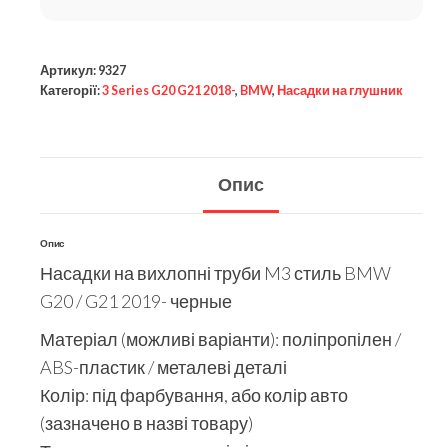
Артикул:
9327
Категорії:
3 Series G20 G21 2018-
,
BMW
,
Насадки на глушник
Опис
Опис
Насадки на вихлопні труби M3 стиль BMW
G20 / G21 2019- черные
Матеріал (можливі варіанти): поліпропілен /
ABS-пластик / металеві деталі
Колір: під фарбування, або колір авто
(зазначено в назві товару)