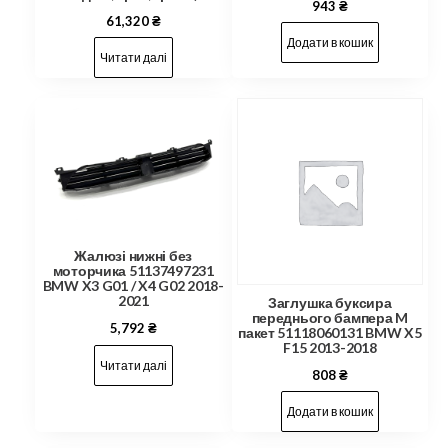
943
₴
61,320
₴
Додати в кошик
Читати далі
Жалюзі нижні без
моторчика 51137497231
BMW X3 G01 / X4 G02 2018-
2021
Заглушка буксира
переднього бампера M
5,792
₴
пакет 51118060131 BMW X5
F15 2013-2018
Читати далі
808
₴
Додати в кошик