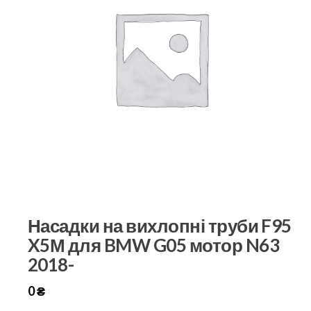
Насадки на вихлопні труби F95
X5М для BMW G05 мотор N63
2018-
0
₴