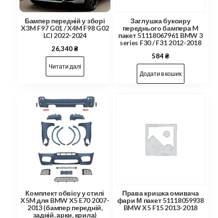
Бампер передній у зборі
Заглушка буксиру
X3M F97 G01 / X4M F98 G02
переднього бампера M
LCI 2022-2024
пакет 51118067961 BMW 3
series F30 / F31 2012-2018
26,340
₴
584
₴
Читати далі
Додати в кошик
Комплект обвісу у стилі
Права кришка омивача
X5M для BMW X5 E70 2007-
фари М пакет 51118059938
2013 (бампер передній,
BMW X5 F15 2013-2018
задній, арки, крила)