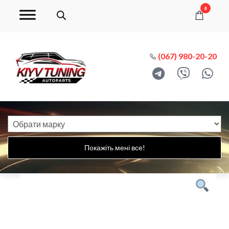
0
(067) 980-20-20
Покажіть мені все!