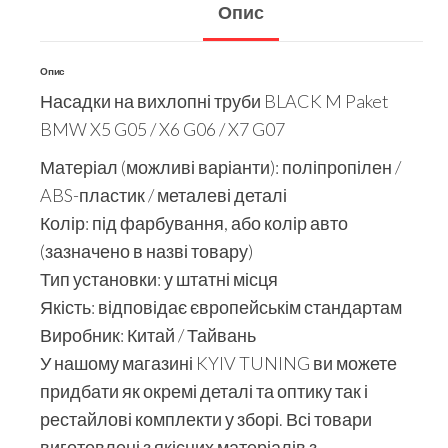
Опис
Опис
Насадки на вихлопні труби BLACK M Paket
BMW X5 G05 / X6 G06 / X7 G07
Матеріал (можливі варіанти): поліпропілен /
ABS-пластик / металеві деталі
Колір: під фарбування, або колір авто
(зазначено в назві товару)
Тип установки: у штатні місця
Якість: відповідає європейськім стандартам
Виробник: Китай / Тайвань
У нашому магазині KYIV TUNING ви можете
придбати як окремі деталі та оптику так і
рестайлові комплекти у зборі. Всі товари
виготовлені з якісних матеріалів з