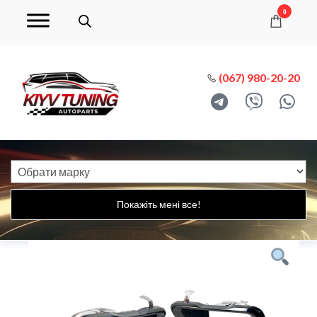
0
(067) 980-20-20
Покажіть мені все!