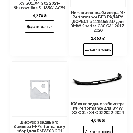
X3 G01, X4 G02 2021-
Shadow-line 51135A1AC59
Нижня решітка бампера M-
4,270
₴
Performance БЕЗ РАДАРУ
ДОРЕСТ 51118068337 для
BMW 5 series G30 G31 2017-
Додати в кошик
2020
1,663
₴
Додати в кошик
Юбка переднього бампера
M-Performance для BMW
X3 G01 / X4 G02 2022-2024
4,945
₴
Дифузор заднього
бампера M-Performance у
зборі для BMW X3 G01
Додати в кошик