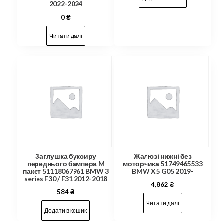
2022-2024
0
₴
Читати далі
Заглушка буксиру
Жалюзі нижні без
переднього бампера M
моторчика 51749465533
пакет 51118067961 BMW 3
BMW X5 G05 2019-
series F30 / F31 2012-2018
4,862
₴
584
₴
Читати далі
Додати в кошик